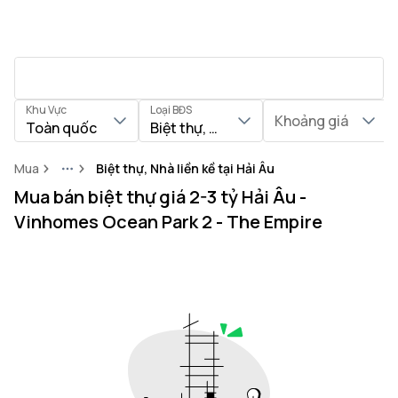
Khu Vực
Loại BĐS
Khoảng giá
Toàn quốc
Biệt thự, Nhà liền kề
Mua
Biệt thự, Nhà liền kề tại Hải Âu
More
Mua bán biệt thự giá 2-3 tỷ Hải Âu -
Vinhomes Ocean Park 2 - The Empire