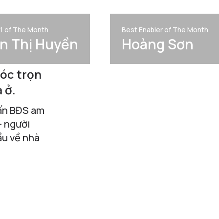
 1 of The Month
Best Enabler of The Month
n Thị Huyền
Hoàng Sơn
sóc trọn
 ở.
ấn BĐS am
- người
ầu về nhà