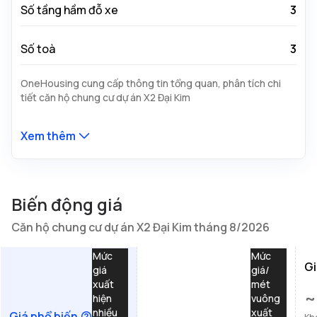
Số tầng hầm đỗ xe
3
Số toà
3
OneHousing cung cấp thông tin tổng quan, phân tích chi
tiết căn hộ chung cư dự án X2 Đại Kim
Xem thêm
Biến động giá
Căn hộ chung cư dự án X2 Đại Kim tháng 8/2026
Mức
Mức
Gi
giá
giá/
xuất
mét
~
hiện
vuông
nhiều
xuất
Giá phổ biến