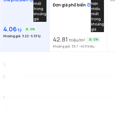
Kh
nhất
hiện
Đơn giá phổ biến
trong
nhiều
khoảng
nhất
giá
trong
khoảng
4.06
giá
tỷ
0%
Khoảng giá:
3.22 - 5.33 tỷ
42.81
triệu/m²
0%
Khoảng giá:
39.7 - 45.11 triệu