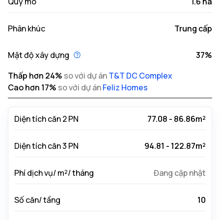
Quy mô
1.6 ha
Phân khúc
Trung cấp
Mật độ xây dựng
37%
Thấp hơn
24
%
so với dự án
T&T DC Complex
Cao hơn
17
%
so với dự án
Feliz Homes
Diện tích căn 2 PN
77.08 - 86.86m²
Diện tích căn 3 PN
94.81 - 122.87m²
Phí dịch vụ/ m²/ tháng
Đang cập nhật
Số căn/ tầng
10