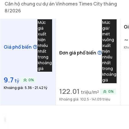
Căn hộ chung cư dự án Vinhomes Times City tháng
8/2026
Mức
Mức
Gi
giá
giá/
xuất
mét
~
hiện
vuông
nhiều
xuất
Giá phổ biến
Kh
nhất
hiện
Đơn giá phổ biến
trong
nhiều
khoảng
nhất
giá
trong
khoảng
9.7
giá
tỷ
0%
Khoảng giá:
5.36 - 21.42 tỷ
122.01
triệu/m²
0%
Khoảng giá:
102.5 - 141.09 triệu