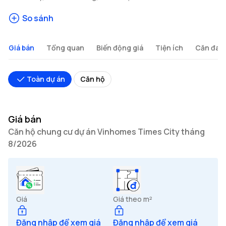
So sánh
Giá bán
Tổng quan
Biến động giá
Tiện ích
Căn đan
Toàn dự án
Căn hộ
Giá bán
Căn hộ chung cư dự án Vinhomes Times City tháng
8/2026
Giá
Giá theo m²
Đăng nhập để xem giá
Đăng nhập để xem giá