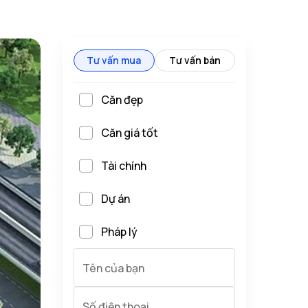
Tư vấn mua
Tư vấn bán
Căn đẹp
Căn giá tốt
Tài chính
Dự án
Pháp lý
Tên của bạn
Số điện thoại