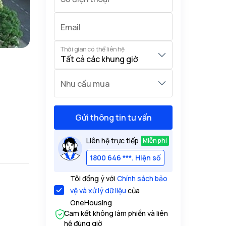
Email
Thời gian có thể liên hệ
Nhu cầu mua
Gửi thông tin tư vấn
Liên hệ trực tiếp
Miễn phí
1800 646 ***. Hiện số
Tôi đồng ý với
Chính sách bảo
vệ và xử lý dữ liệu
của
OneHousing
Cam kết không làm phiền và liên
hệ đúng giờ