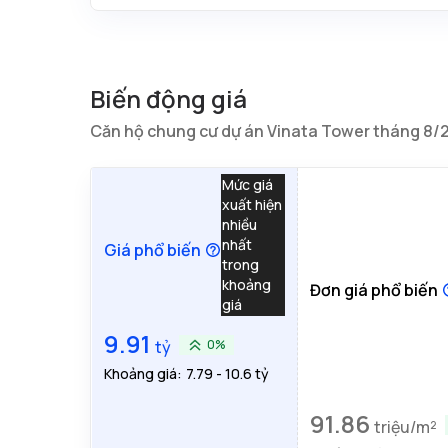
Biến động giá
Căn hộ chung cư dự án Vinata Tower tháng 8/
Mức giá
xuất hiện
nhiều
nhất
Giá phổ biến
trong
khoảng
Đơn giá phổ biến
giá
9.91
tỷ
0%
Khoảng giá:
7.79 - 10.6 tỷ
91.86
triệu/m²