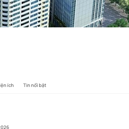
i
iện ích
Tin nổi bật
2026