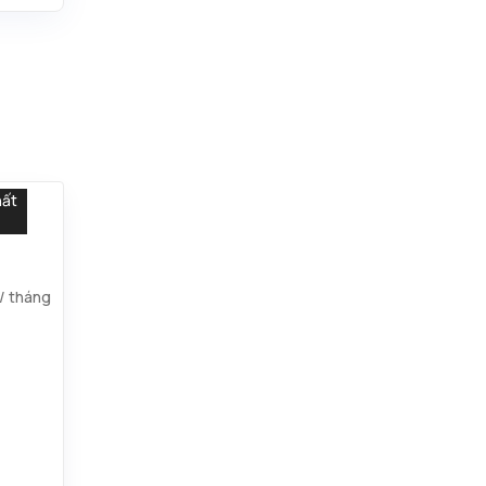
hất
/ tháng