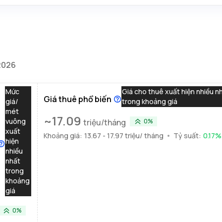
2026
Mức
Giá cho thuê xuất hiện nhiều n
Giá thuê phổ biến
giá/
trong khoảng giá
mét
~
17.09
vuông
triệu/tháng
0%
xuất
Khoảng giá:
13.67 - 17.97 triệu/ tháng
Tỷ suất:
0.17
%
hiện
nhiều
nhất
trong
khoảng
giá
0%