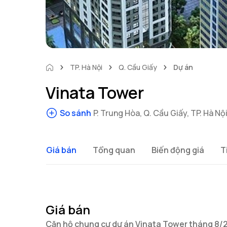
TP. Hà Nội
Q. Cầu Giấy
Dự án
Vinata Tower
So sánh
P. Trung Hòa, Q. Cầu Giấy, TP. Hà Nộ
Giá bán
Tổng quan
Biến động giá
T
Giá bán
Căn hộ chung cư dự án Vinata Tower tháng 8/