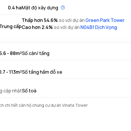
0.4 ha
Mật độ xây dựng
Thấp hơn
54.6
%
so với dự án
Green Park Tower
Trung cấp
Cao hơn
2.4
%
so với dự án
N04B1 Dịch Vọng
6.6 - 88m²
Số căn/ tầng
0.7 - 113m²
Số tầng hầm đỗ xe
g cập nhật
Số toà
h chi tiết căn hộ chung cư dự án Vinata Tower