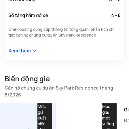
Số tầng hầm đỗ xe
4 - 6
OneHousing cung cấp thông tin tổng quan, phân tích chi
tiết căn hộ chung cư dự án Sky Park Residence
Xem thêm
Biến động giá
Căn hộ chung cư dự án Sky Park Residence tháng
8/2026
Mức
Mức
Gi
giá
giá/
xuất
mét
Đ
hiện
vuông