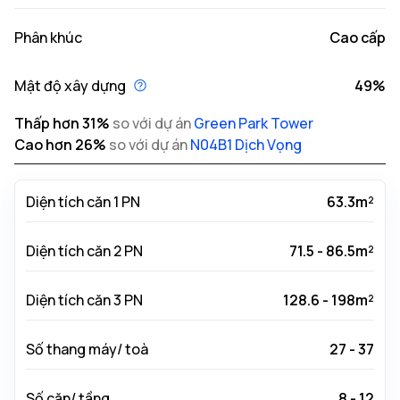
Phân khúc
Cao cấp
Mật độ xây dựng
49%
Thấp hơn
31
%
so với dự án
Green Park Tower
Cao hơn
26
%
so với dự án
N04B1 Dịch Vọng
Diện tích căn 1 PN
63.3m²
Diện tích căn 2 PN
71.5 - 86.5m²
Diện tích căn 3 PN
128.6 - 198m²
Số thang máy/ toà
27 - 37
Số căn/ tầng
8 - 12