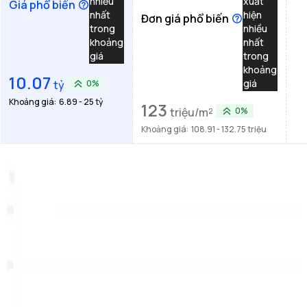
nhiều
xuất
Giá phổ biến
nhất
hiện
Đơn giá phổ biến
trong
nhiều
khoảng
nhất
giá
trong
khoảng
10.07
giá
tỷ
0%
Khoảng giá:
6.89 - 25 tỷ
123
triệu/m²
0%
Khoảng giá:
108.91 - 132.75 triệu