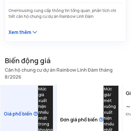
OneHousing cung cấp thông tin tổng quan, phân tích chi
tiết căn hộ chung cư dự án Rainbow Linh Đàm
Xem thêm
Biến động giá
Căn hộ chung cư dự án Rainbow Linh Đàm tháng
8/2026
Mức
Mức
Gi
giá
giá/
xuất
mét
~
hiện
vuông
nhiều
xuất
Giá phổ biến
Kh
nhất
hiện
Đơn giá phổ biến
trong
nhiều
khoảng
nhất