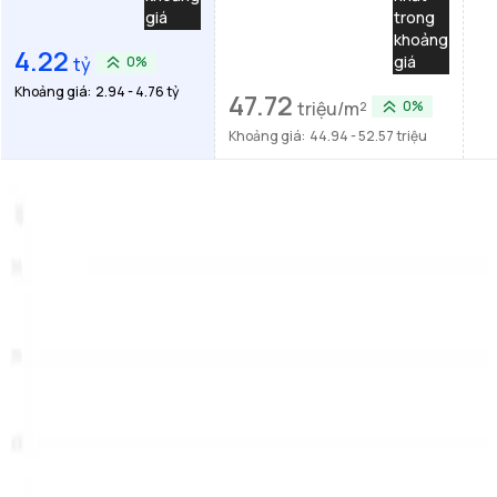
giá
trong
khoảng
4.22
giá
tỷ
0%
Khoảng giá:
2.94 - 4.76 tỷ
47.72
triệu/m²
0%
Khoảng giá:
44.94 - 52.57 triệu