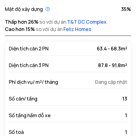
Mật độ xây dựng
35%
Thấp hơn
26
%
so với dự án
T&T DC Complex
Cao hơn
15
%
so với dự án
Feliz Homes
Diện tích căn 2 PN
63.4 - 68.3m²
Diện tích căn 3 PN
87.8 - 91.8m²
Phí dịch vụ/ m²/ tháng
Đang cập nhật
Số căn/ tầng
13
Số tầng hầm đỗ xe
1
Số toà
1