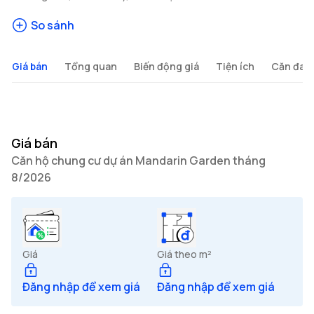
So sánh
Giá bán
Tổng quan
Biến động giá
Tiện ích
Căn đan
Giá bán
Căn hộ chung cư dự án Mandarin Garden tháng
8/2026
Giá
Giá theo m²
Đăng nhập để xem giá
Đăng nhập để xem giá