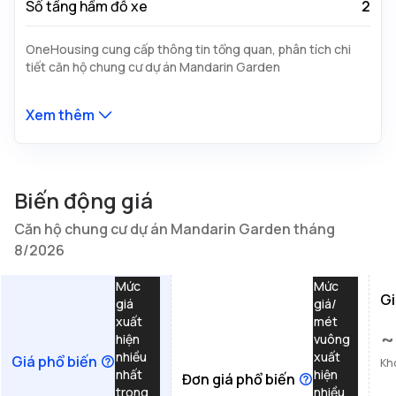
Số tầng hầm đỗ xe
2
OneHousing cung cấp thông tin tổng quan, phân tích chi
tiết căn hộ chung cư dự án Mandarin Garden
Xem thêm
Biến động giá
Căn hộ chung cư dự án Mandarin Garden tháng
8/2026
Mức
Mức
Gi
giá
giá/
xuất
mét
~
hiện
vuông
nhiều
xuất
Giá phổ biến
Kh
nhất
hiện
Đơn giá phổ biến
trong
nhiều