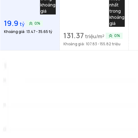
khoảng
nhất
giá
trong
khoảng
19.9
giá
tỷ
0%
Khoảng giá:
13.47 - 35.65 tỷ
131.37
triệu/m²
0%
Khoảng giá:
107.83 - 155.82 triệu