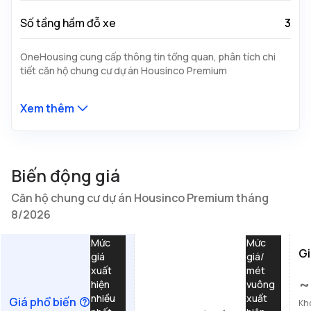
Số tầng hầm đỗ xe
3
OneHousing cung cấp thông tin tổng quan, phân tích chi
tiết căn hộ chung cư dự án Housinco Premium
Xem thêm
Biến động giá
Căn hộ chung cư dự án Housinco Premium tháng
8/2026
Mức
Mức
Gi
giá
giá/
xuất
mét
~
hiện
vuông
nhiều
xuất
Giá phổ biến
Kh