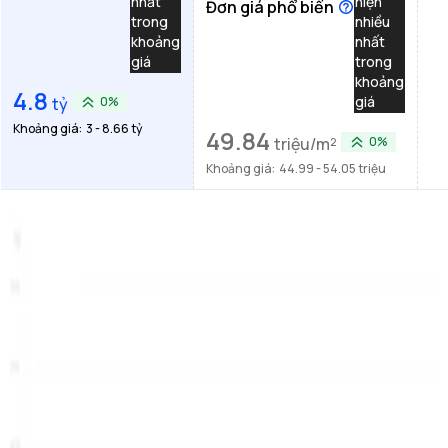
nhất
hiện
Đơn giá phổ biến
trong
nhiều
khoảng
nhất
giá
trong
khoảng
4.8
giá
tỷ
0%
Khoảng giá:
3 - 8.66 tỷ
49.84
triệu/m²
0%
Khoảng giá:
44.99 - 54.05 triệu