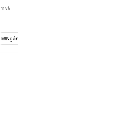
ắm và
Ngân hàng
Khách sạn/Nhà nghỉ
Thể tha