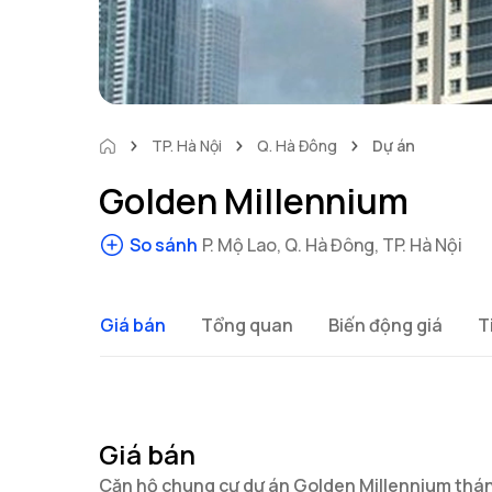
TP. Hà Nội
Q. Hà Đông
Dự án
Golden Millennium
So sánh
P. Mộ Lao, Q. Hà Đông, TP. Hà Nội
Giá bán
Tổng quan
Biến động giá
T
Giá bán
Căn hộ chung cư dự án Golden Millennium thá