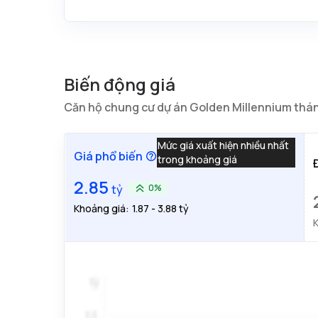
Biến động giá
Căn hộ chung cư dự án Golden Millennium thá
Mức giá xuất hiện nhiều nhất
Giá phổ biến
trong khoảng giá
2.85
tỷ
0%
Khoảng giá:
1.87 - 3.88 tỷ
K