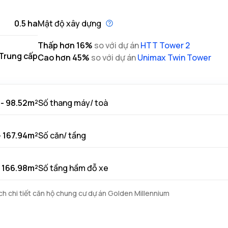
0.5 ha
Mật độ xây dựng
Thấp hơn
16
%
so với dự án
HTT Tower 2
Trung cấp
Cao hơn
45
%
so với dự án
Unimax Twin Tower
 - 98.52m²
Số thang máy/ toà
- 167.94m²
Số căn/ tầng
- 166.98m²
Số tầng hầm đỗ xe
h chi tiết căn hộ chung cư dự án Golden Millennium