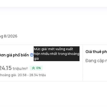
ng 8/2026
Mức giá/ mét vuông xuất
Giá thuê ph
hiện nhiều nhất trong khoảng
Đơn giá phổ biến
giá
Đang cập 
24.15
triệu/m²
0%
hoảng giá:
20.58 - 28.34 triệu