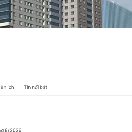
iện ích
Tin nổi bật
ng 8/2026