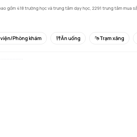
u bao gồm 418 trường học và trung tâm dạy học, 2291 trung tâm mua s
 viện/Phòng khám
Ăn uống
Trạm xăng