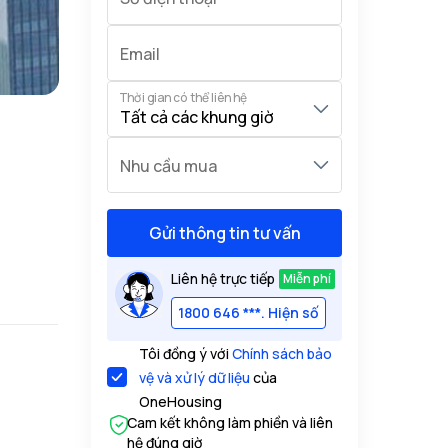
Email
Thời gian có thể liên hệ
Nhu cầu mua
Gửi thông tin tư vấn
Liên hệ trực tiếp
Miễn phí
1800 646 ***. Hiện số
Tôi đồng ý với
Chính sách bảo
vệ và xử lý dữ liệu
của
OneHousing
Cam kết không làm phiền và liên
hệ đúng giờ