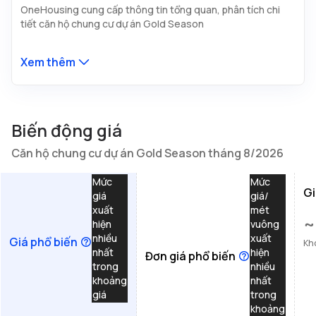
OneHousing cung cấp thông tin tổng quan, phân tích chi
tiết căn hộ chung cư dự án Gold Season
Xem thêm
Biến động giá
Căn hộ chung cư dự án Gold Season tháng 8/2026
Mức
Mức
Gi
giá
giá/
xuất
mét
~
hiện
vuông
nhiều
xuất
Giá phổ biến
Kh
nhất
hiện
Đơn giá phổ biến
trong
nhiều
khoảng
nhất
giá
trong
khoảng