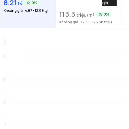
8.21
giá
tỷ
0%
Khoảng giá:
4.67 - 12.89 tỷ
113.3
triệu/m²
0%
Khoảng giá:
72.55 - 128.88 triệu