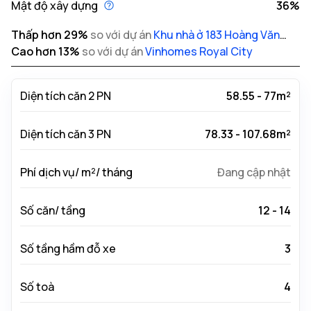
Mật độ xây dựng
36%
Thấp hơn
29
%
so với dự án
Khu nhà ở 183 Hoàng Văn
Thái
Cao hơn
13
%
so với dự án
Vinhomes Royal City
Diện tích căn 2 PN
58.55 - 77m²
Diện tích căn 3 PN
78.33 - 107.68m²
Phí dịch vụ/ m²/ tháng
Đang cập nhật
Số căn/ tầng
12 - 14
Số tầng hầm đỗ xe
3
Số toà
4