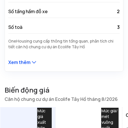
Số tầng hầm đỗ xe
2
Số toà
3
OneHousing cung cấp thông tin tổng quan, phân tích chi
tiết căn hộ chung cư dự án Ecolife Tây Hồ
Xem thêm
Biến động giá
Căn hộ chung cư dự án Ecolife Tây Hồ tháng 8/2026
Mức
Mức giá/
giá
mét
xuất
vuông
hiện
xuất