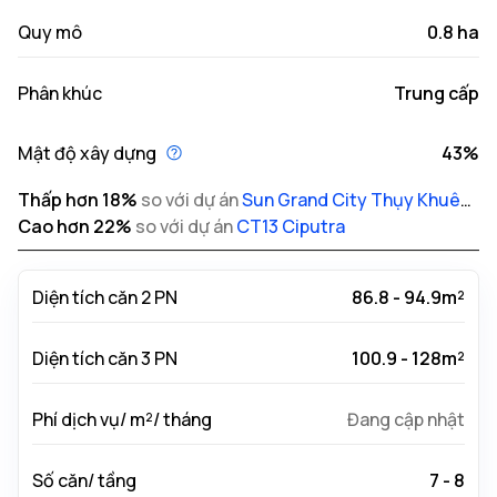
Quy mô
0.8 ha
Phân khúc
Trung cấp
Mật độ xây dựng
43%
Thấp hơn
18
%
so với dự án
Sun Grand City Thụy Khuê
Residence
Cao hơn
22
%
so với dự án
CT13 Ciputra
Diện tích căn 2 PN
86.8 - 94.9m²
Diện tích căn 3 PN
100.9 - 128m²
Phí dịch vụ/ m²/ tháng
Đang cập nhật
Số căn/ tầng
7 - 8