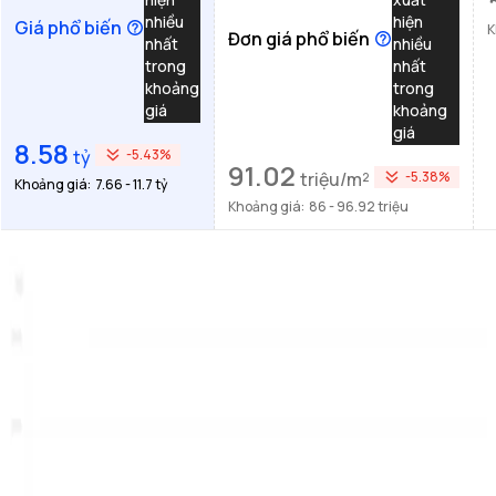
nhiều
hiện
Giá phổ biến
K
Đơn giá phổ biến
nhất
nhiều
trong
nhất
khoảng
trong
giá
khoảng
giá
8.58
tỷ
-5.43%
91.02
triệu/m²
-5.38%
Khoảng giá:
7.66 - 11.7 tỷ
Khoảng giá:
86 - 96.92 triệu