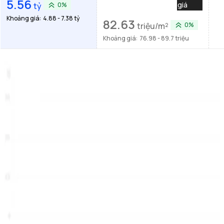
5.56
giá
tỷ
0%
Khoảng giá:
4.88 - 7.38 tỷ
82.63
triệu/m²
0%
Khoảng giá:
76.98 - 89.7 triệu