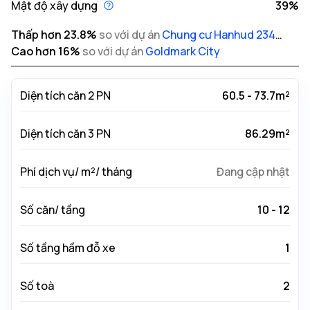
Mật độ xây dựng
39%
Thấp hơn
23.8
%
so với dự án
Chung cư Hanhud 234
Hoàng Quốc Việt
Cao hơn
16
%
so với dự án
Goldmark City
Diện tích căn 2 PN
60.5 - 73.7m²
Diện tích căn 3 PN
86.29m²
Phí dịch vụ/ m²/ tháng
Đang cập nhật
Số căn/ tầng
10 - 12
Số tầng hầm đỗ xe
1
Số toà
2