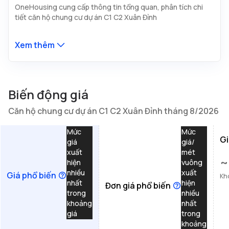
OneHousing cung cấp thông tin tổng quan, phân tích chi
tiết căn hộ chung cư dự án C1 C2 Xuân Đỉnh
Xem thêm
Biến động giá
Căn hộ chung cư dự án C1 C2 Xuân Đỉnh tháng 8/2026
Mức
Mức
Gi
giá
giá/
xuất
mét
~
hiện
vuông
nhiều
xuất
Giá phổ biến
Kh
nhất
hiện
Đơn giá phổ biến
trong
nhiều
khoảng
nhất
giá
trong
khoảng