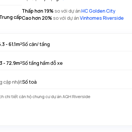
Thấp hơn
19
%
so với dự án
HC Golden City
Trung cấp
Cao hơn
20
%
so với dự án
Vinhomes Riverside
.3 - 61.1m²
Số căn/ tầng
3 - 72.9m²
Số tầng hầm đỗ xe
g cập nhật
Số toà
h chi tiết căn hộ chung cư dự án AQH Riverside