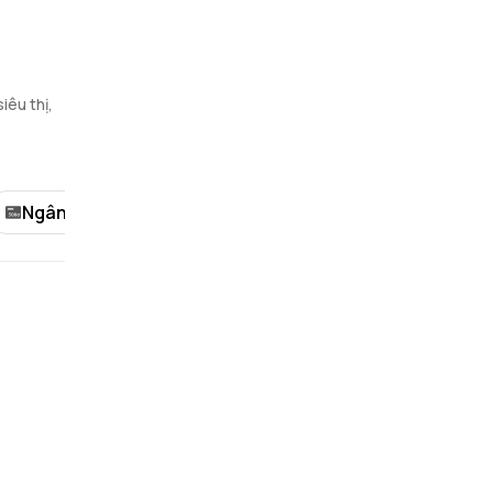
iêu thị,
Ngân hàng
Khách sạn/Nhà nghỉ
Thể tha