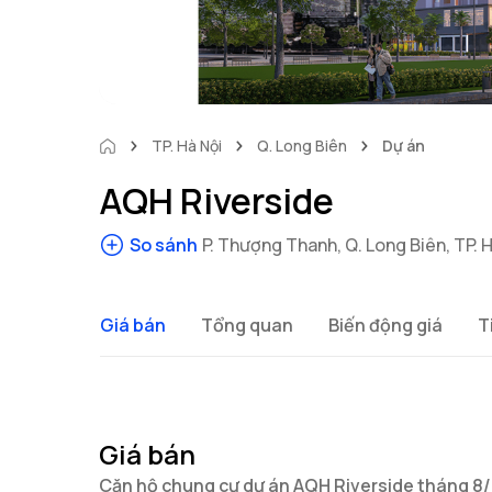
TP. Hà Nội
Q. Long Biên
Dự án
AQH Riverside
So sánh
P. Thượng Thanh, Q. Long Biên, TP. 
Giá bán
Tổng quan
Biến động giá
T
Giá bán
Căn hộ chung cư dự án AQH Riverside tháng 8