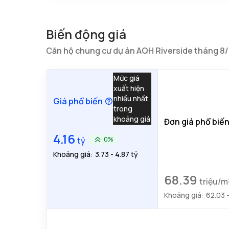
Biến động giá
Căn hộ chung cư dự án AQH Riverside tháng 8
Mức giá
xuất hiện
nhiều nhất
Giá phổ biến
trong
khoảng giá
Đơn giá phổ biế
4.16
tỷ
0%
Khoảng giá:
3.73 - 4.87 tỷ
68.39
triệu/m
Khoảng giá:
62.03 -