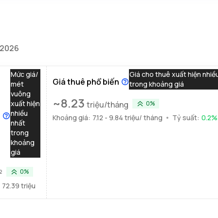
/2026
Mức giá/
Giá cho thuê xuất hiện nhiề
Giá thuê phổ biến
mét
trong khoảng giá
vuông
~
8.23
xuất hiện
triệu/tháng
0%
nhiều
n
Khoảng giá:
7.12 - 9.84 triệu/ tháng
Tỷ suất:
0.2
%
nhất
trong
khoảng
giá
²
0%
 72.39 triệu