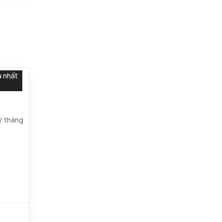
u nhất
/ tháng