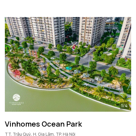
1/4
Vinhomes Ocean Park
TT. Trâu Quỳ, H. Gia Lâm, TP. Hà Nội