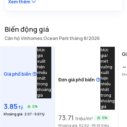
Xem thêm
Biến động giá
Căn hộ Vinhomes Ocean Park tháng 8/2026
Mức
Mức
Gi
giá
giá/
xuất
mét
~
hiện
vuông
nhiều
xuất
Giá phổ biến
Kh
nhất
hiện
Đơn giá phổ biến
trong
nhiều
khoảng
nhất
giá
trong
khoảng
3.85
giá
tỷ
0%
Khoảng giá:
2.07 - 9.61 tỷ
73.71
triệu/m²
0%
Khoảng giá:
62.62 - 95.55 triệu