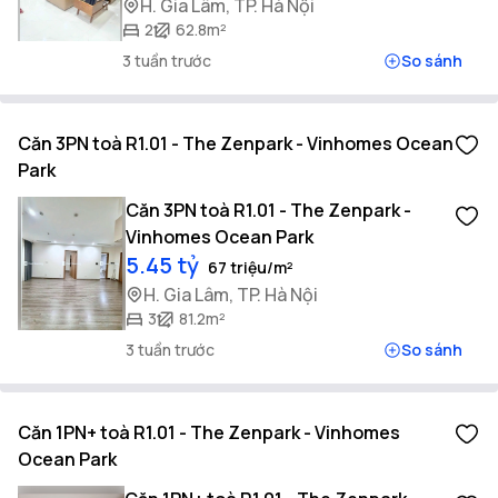
H. Gia Lâm, TP. Hà Nội
2
62.8m²
3 tuần trước
So sánh
Căn 3PN toà R1.01 - The Zenpark - Vinhomes Ocean
Park
Căn 3PN toà R1.01 - The Zenpark -
Vinhomes Ocean Park
5.45 tỷ
67 triệu/m²
H. Gia Lâm, TP. Hà Nội
3
81.2m²
3 tuần trước
So sánh
Căn 1PN+ toà R1.01 - The Zenpark - Vinhomes
Ocean Park