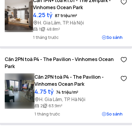
Căn 1PN+ toà R1.01 - The Zenpark -
Vinhomes Ocean Park
4.25 tỷ
87 triệu/m²
H. Gia Lâm, TP. Hà Nội
1
48.8m²
1 tháng trước
So sánh
Căn 2PN toà P4 - The Pavilion - Vinhomes Ocean
Park
Căn 2PN toà P4 - The Pavilion -
Vinhomes Ocean Park
4.75 tỷ
74 triệu/m²
H. Gia Lâm, TP. Hà Nội
2
63.9m²
1 tháng trước
So sánh