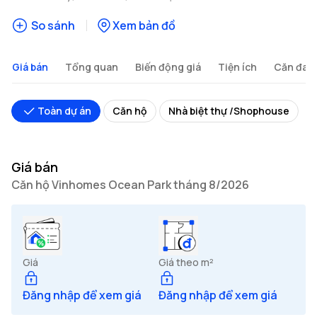
So sánh
Xem bản đồ
Giá bán
Tổng quan
Biến động giá
Tiện ích
Căn đan
Toàn dự án
Căn hộ
Nhà biệt thự /Shophouse
Giá bán
Căn hộ Vinhomes Ocean Park tháng 8/2026
Giá
Giá theo m²
Đăng nhập để xem giá
Đăng nhập để xem giá