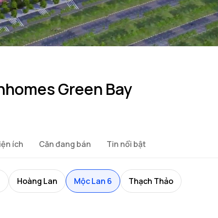
inhomes Green Bay
iện ích
Căn đang bán
Tin nổi bật
n
Hoàng Lan
Mộc Lan 6
Thạch Thảo