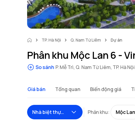
TP. Hà Nội
Q. Nam Từ Liêm
Dự án
Phân khu Mộc Lan 6 - V
So sánh
P. Mễ Trì, Q. Nam Từ Liêm, TP. Hà Nội
Giá bán
Tổng quan
Biến động giá
T
Nhà biệt thự
Phân khu:
Mộc La
/Shophouse