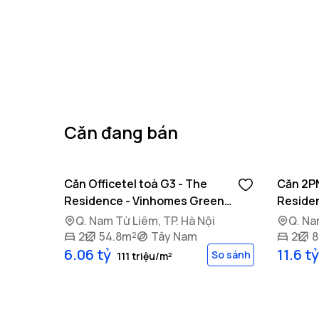
Căn đang bán
17/03/2026
06/01
Căn Officetel toà G3 - The
Căn 2PN
Residence - Vinhomes Green
Reside
Bay
Bay
Q. Nam Từ Liêm, TP. Hà Nội
Q. Na
2
54.8m²
Tây Nam
2
8
6.06 tỷ
11.6 tỷ
So sánh
111 triệu/m²