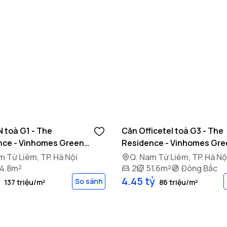
/2026
24/10/2025
 toà G1 - The
Căn Officetel toà G3 - The
nce - Vinhomes Green
Residence - Vinhomes Gre
Bay
m Từ Liêm, TP. Hà Nội
Q. Nam Từ Liêm, TP. Hà Nộ
4.8m²
2
51.6m²
Đông Bắc
4.45 tỷ
So sánh
137 triệu/m²
86 triệu/m²