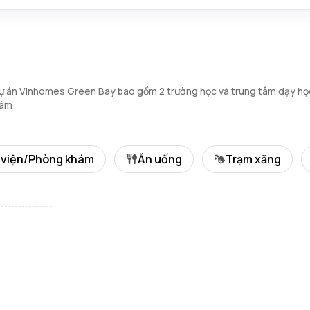
 dự án Vinhomes Green Bay bao gồm 2 trường học và trung tâm dạy họ
hám
 viện/Phòng khám
Ăn uống
Trạm xăng