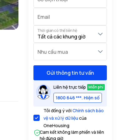
Email
Thời gian có thể liên hệ
Nhu cầu mua
Gửi thông tin tư vấn
Liên hệ trực tiếp
Miễn phí
1800 646 ***. Hiện số
Tôi đồng ý với
Chính sách bảo
vệ và xử lý dữ liệu
của
OneHousing
Cam kết không làm phiền và liên
hệ đúng giờ