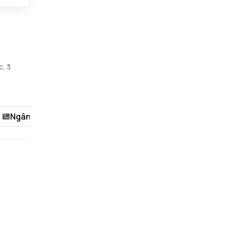
c, 3
Ngân hàng
Khách sạn/Nhà nghỉ
Thể tha