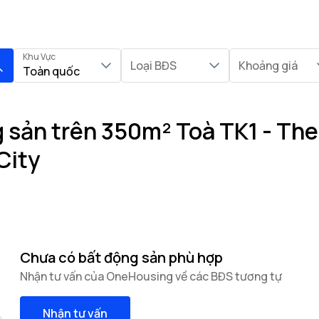
Khu Vực
Loại BĐS
Khoảng giá
Toàn quốc
 sản trên 350m² Toà TK1 - The
City
Chưa có bất động sản phù hợp
Nhận tư vấn của OneHousing về các BĐS tương tự
Nhận tư vấn