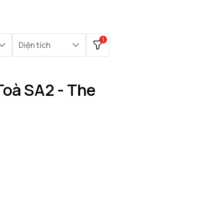
1
Diện tích
Toà SA2 - The