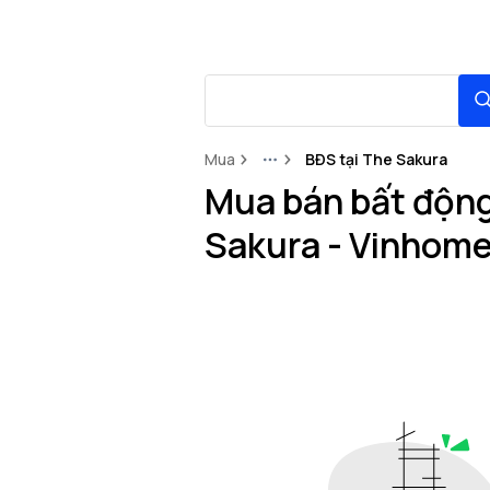
Mua
BĐS tại The Sakura
More
Mua bán bất động 
Sakura - Vinhome