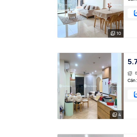
10
5.
Căn 
4