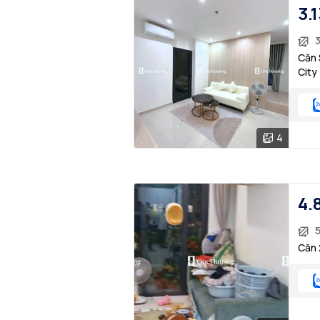
3.1
3
Căn 
City
4
4.
5
Căn 