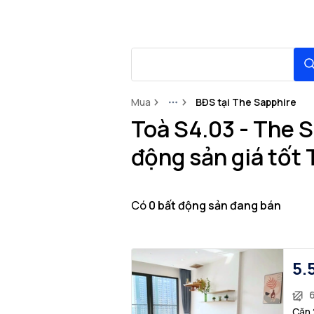
Mua
BĐS tại The Sapphire
More
Toà S4.03 - The 
động sản giá tốt
Có
0
bất động sản
đang bán
5.
Căn 