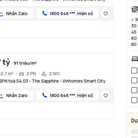
Nhắn Zalo
1800 646 ***. Hiện số
< 
30 
45 
60 
80 
7 tỷ
91 triệu/m²
62.7 m²
2 PN
2 WC
2PN toà S4.03 - The Sapphire - Vinhomes Smart City
Nhắn Zalo
1800 646 ***. Hiện số
Dự