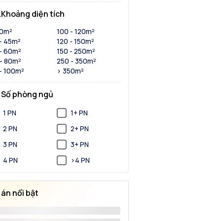
Khoảng diện tích
30m²
100 - 120m²
- 45m²
120 - 150m²
- 60m²
150 - 250m²
- 80m²
250 - 350m²
- 100m²
> 350m²
Số phòng ngủ
1 PN
1+ PN
2 PN
2+ PN
3 PN
3+ PN
4 PN
>4 PN
 án nổi bật