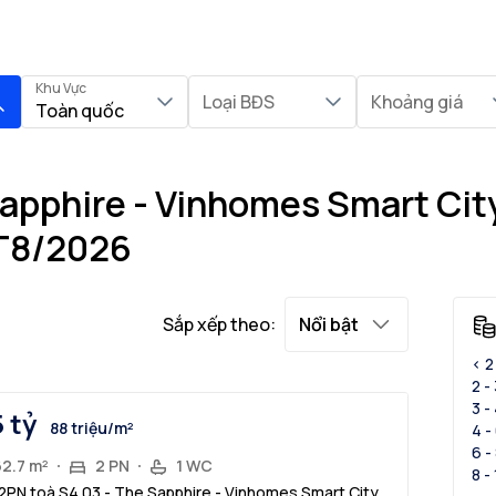
Khu Vực
Loại BĐS
Khoảng giá
Toàn quốc
Sapphire - Vinhomes Smart Cit
 T8/2026
Sắp xếp theo:
Nổi bật
< 2
2 -
3 -
5 tỷ
88 triệu/m²
4 -
6 -
62.7 m²
2 PN
1 WC
8 -
2PN toà S4.03 - The Sapphire - Vinhomes Smart City