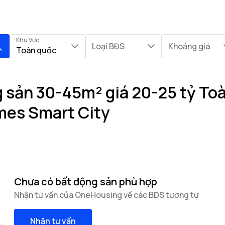
Khu Vực
Loại BĐS
Khoảng giá
Toàn quốc
 sản 30-45m² giá 20-25 tỷ Toà
mes Smart City
Chưa có bất động sản phù hợp
Nhận tư vấn của OneHousing về các BĐS tương tự
Nhận tư vấn