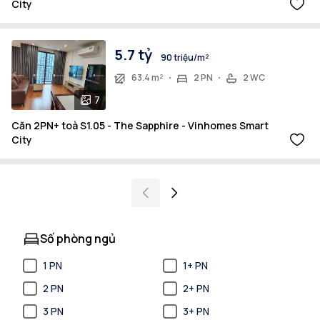
City
5.7 tỷ
90 triệu/m²
63.4 m²
2 PN
2 WC
7
Căn 2PN+ toà S1.05 - The Sapphire - Vinhomes Smart
City
Số phòng ngủ
1 PN
1+ PN
2 PN
2+ PN
3 PN
3+ PN