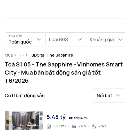
Khu Vực
Loại BĐS
Khoảng giá
Toàn quốc
Mua
BĐS tại The Sapphire
More
Toà S1.05 - The Sapphire - Vinhomes Smart
City - Mua bán bất động sản giá tốt
T8/2026
Có
0
bất động sản
Nổi bật
5.45 tỷ
86 triệu/m²
63.3 m²
2 PN
2 WC