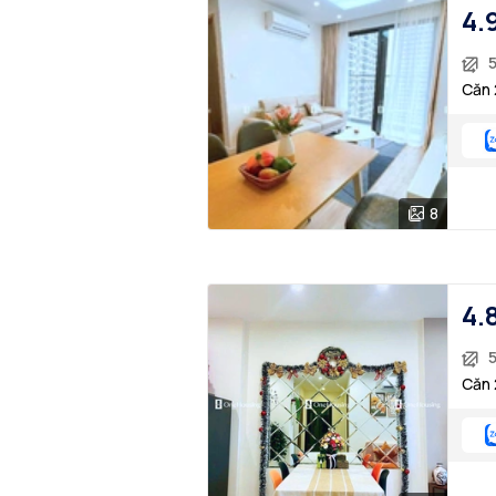
4.
Căn 
8
4.
Căn 