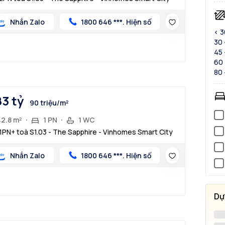
Nhắn Zalo
1800 646 ***. Hiện số
< 
30 
45 
60 
80 
83 tỷ
90 triệu/m²
42.8 m²
1 PN
1 WC
1PN+ toà S1.03 - The Sapphire - Vinhomes Smart City
Nhắn Zalo
1800 646 ***. Hiện số
Dự