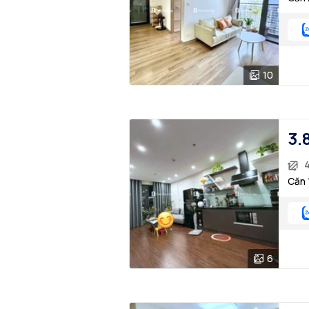
10
3.
Căn 
6