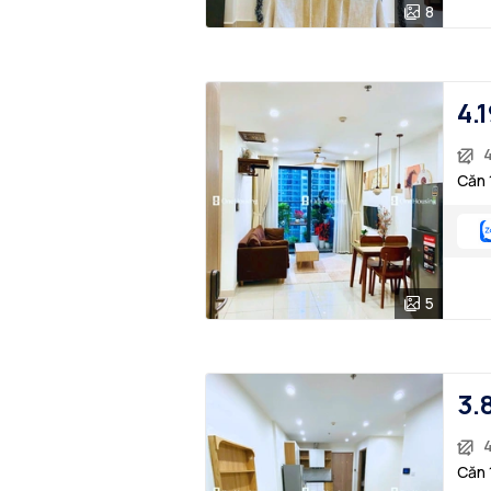
8
4.1
Căn 
5
3.
Căn 