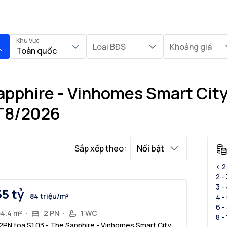
Khu Vực
Loại BĐS
Khoảng giá
Toàn quốc
Sapphire - Vinhomes Smart City
 T8/2026
Sắp xếp theo:
Nổi bật
< 2
2 -
3 -
55 tỷ
84 triệu/m²
4 -
6 -
54.4 m²
2 PN
1 WC
8 -
2PN toà S1.03 - The Sapphire - Vinhomes Smart City