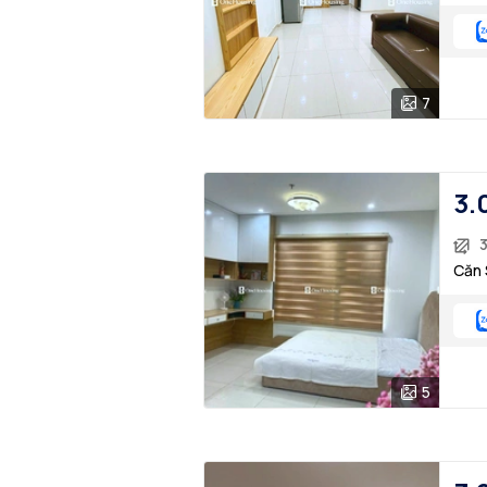
7
3.
3
Căn 
5