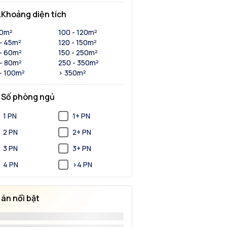
Khoảng diện tích
30m²
100 - 120m²
- 45m²
120 - 150m²
- 60m²
150 - 250m²
- 80m²
250 - 350m²
- 100m²
> 350m²
Số phòng ngủ
1 PN
1+ PN
2 PN
2+ PN
3 PN
3+ PN
4 PN
>4 PN
 án nổi bật