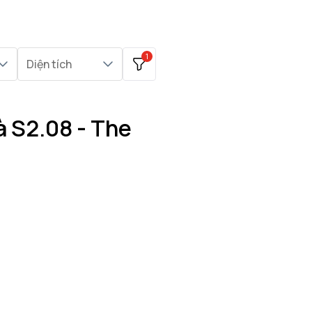
1
Diện tích
à S2.08 - The