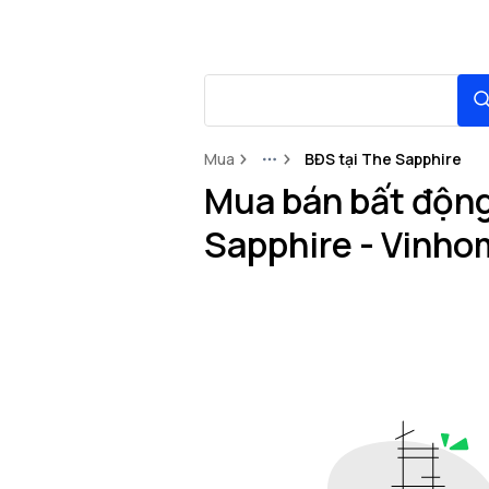
Mua
BĐS tại The Sapphire
More
Mua bán bất động 
Sapphire - Vinho