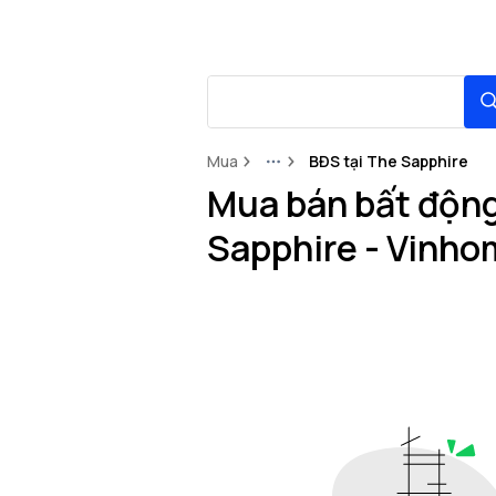
Mua
BĐS tại The Sapphire
More
Mua bán bất động 
Sapphire - Vinho