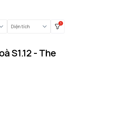
1
Diện tích
à S1.12 - The