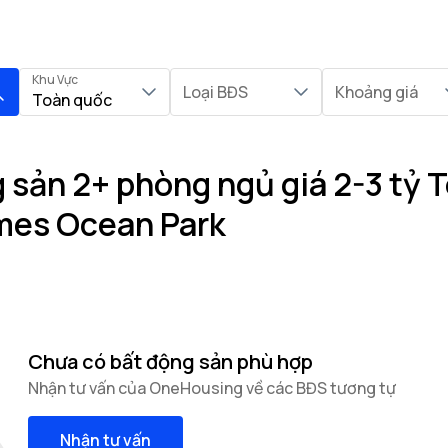
Khu Vực
Loại BĐS
Khoảng giá
Toàn quốc
sản 2+ phòng ngủ giá 2-3 tỷ To
mes Ocean Park
Chưa có bất động sản phù hợp
Nhận tư vấn của OneHousing về các BĐS tương tự
Nhận tư vấn