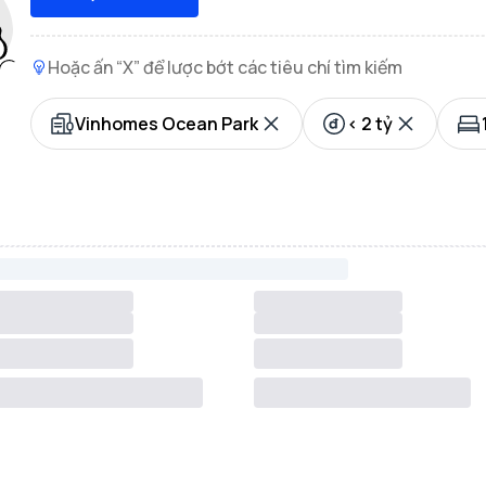
Hoặc ấn “X” để lược bớt các tiêu chí tìm kiếm
Vinhomes Ocean Park
< 2 tỷ