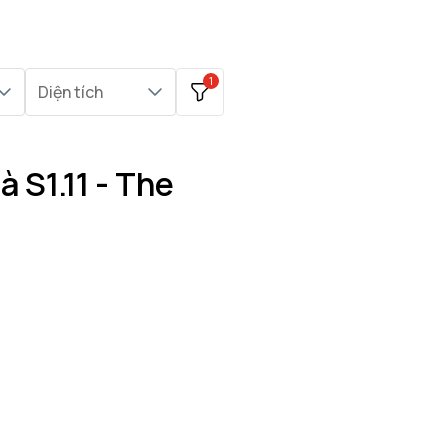
1
Diện tích
 S1.11 - The