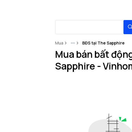
Mua
BĐS tại The Sapphire
More
Mua bán bất động 
Sapphire - Vinho