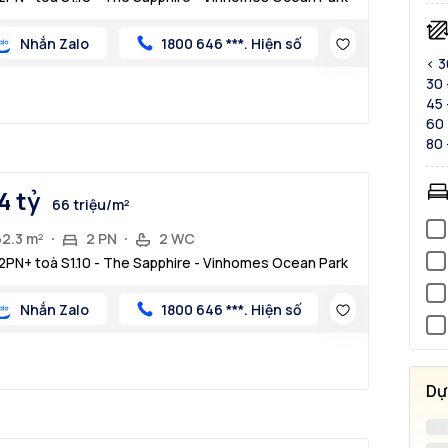
Nhắn Zalo
1800 646 ***. Hiện số
< 
30 
45 
60 
80 
4 tỷ
66 triệu/m²
62.3 m²
2 PN
2 WC
2PN+ toà S1.10 - The Sapphire - Vinhomes Ocean Park
Nhắn Zalo
1800 646 ***. Hiện số
Dự