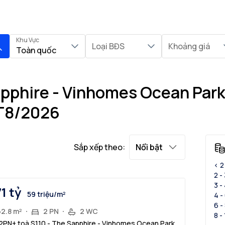
Khu Vực
Loại BĐS
Khoảng giá
Toàn quốc
apphire - Vinhomes Ocean Park
 T8/2026
Sắp xếp theo:
Nổi bật
< 2
2 -
3 -
71 tỷ
59 triệu/m²
4 -
6 -
62.8 m²
2 PN
2 WC
8 -
2PN+ toà S1.10 - The Sapphire - Vinhomes Ocean Park