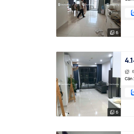
6
4.1
Căn 
6