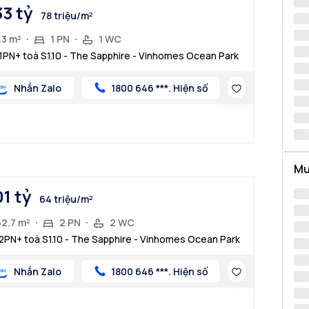
33 tỷ
78 triệu/m²
43 m²
1 PN
1 WC
1PN+ toà S1.10 - The Sapphire - Vinhomes Ocean Park
Nhắn Zalo
1800 646 ***. Hiện số
Mu
01 tỷ
64 triệu/m²
62.7 m²
2 PN
2 WC
2PN+ toà S1.10 - The Sapphire - Vinhomes Ocean Park
Nhắn Zalo
1800 646 ***. Hiện số