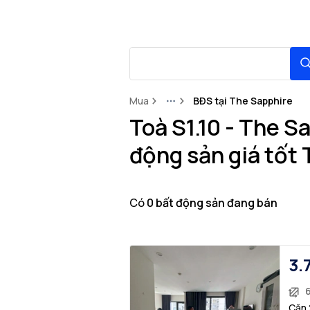
Mua
BĐS tại The Sapphire
More
Toà S1.10 - The S
động sản giá tốt
Có
0
bất động sản
đang bán
3.
Căn 