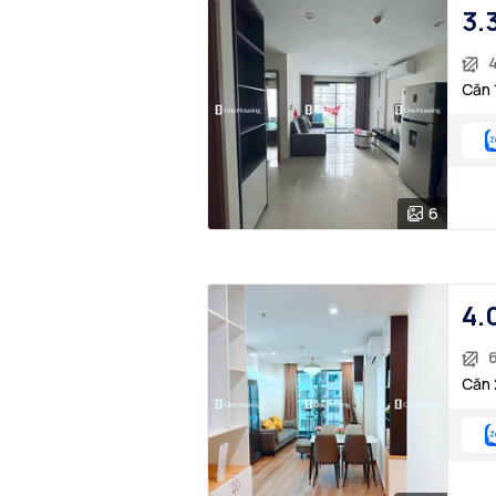
3.
Căn 
6
4.
Căn 