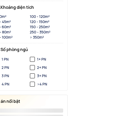
Khoảng diện tích
30m²
100 - 120m²
- 45m²
120 - 150m²
- 60m²
150 - 250m²
- 80m²
250 - 350m²
- 100m²
> 350m²
Số phòng ngủ
1 PN
1+ PN
2 PN
2+ PN
3 PN
3+ PN
4 PN
>4 PN
 án nổi bật