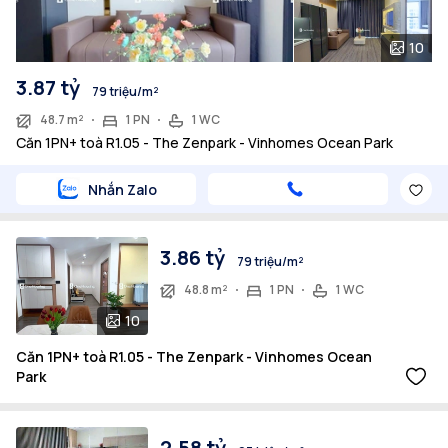
10
3.87 tỷ
79 triệu/m²
48.7 m²
1 PN
1 WC
Căn 1PN+ toà R1.05 - The Zenpark - Vinhomes Ocean Park
Nhắn Zalo
3.86 tỷ
79 triệu/m²
48.8 m²
1 PN
1 WC
10
Căn 1PN+ toà R1.05 - The Zenpark - Vinhomes Ocean
Park
2.58 tỷ