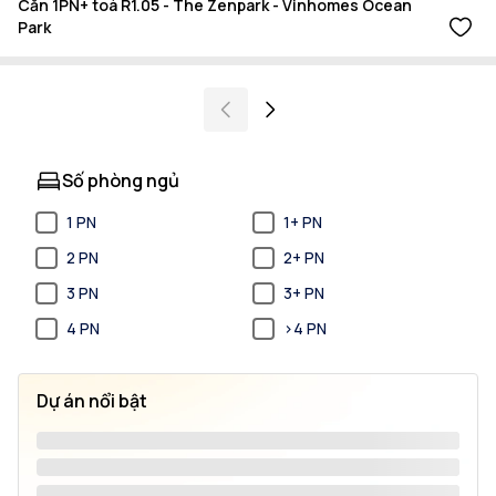
Căn 1PN+ toà R1.05 - The Zenpark - Vinhomes Ocean
Park
Số phòng ngủ
1 PN
1+ PN
2 PN
2+ PN
3 PN
3+ PN
4 PN
>4 PN
Dự án nổi bật