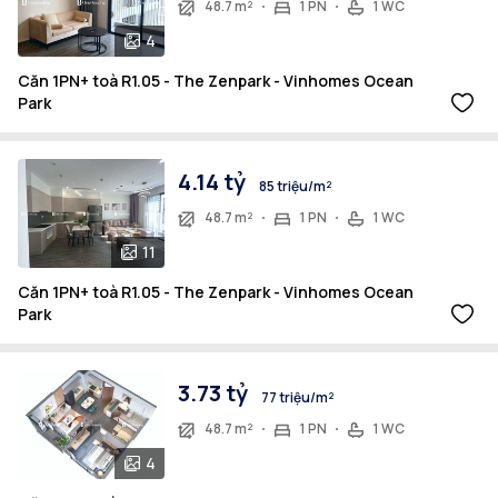
48.7 m²
1 PN
1 WC
4
Căn 1PN+ toà R1.05 - The Zenpark - Vinhomes Ocean
Park
4.14 tỷ
85 triệu/m²
48.7 m²
1 PN
1 WC
11
Căn 1PN+ toà R1.05 - The Zenpark - Vinhomes Ocean
Park
3.73 tỷ
77 triệu/m²
48.7 m²
1 PN
1 WC
4