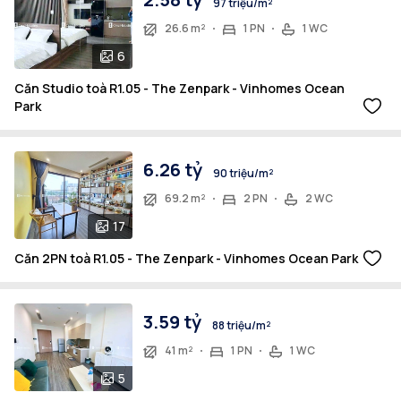
97 triệu/m²
26.6 m²
1 PN
1 WC
6
Căn Studio toà R1.05 - The Zenpark - Vinhomes Ocean
Park
6.26 tỷ
90 triệu/m²
69.2 m²
2 PN
2 WC
17
Căn 2PN toà R1.05 - The Zenpark - Vinhomes Ocean Park
3.59 tỷ
88 triệu/m²
41 m²
1 PN
1 WC
5