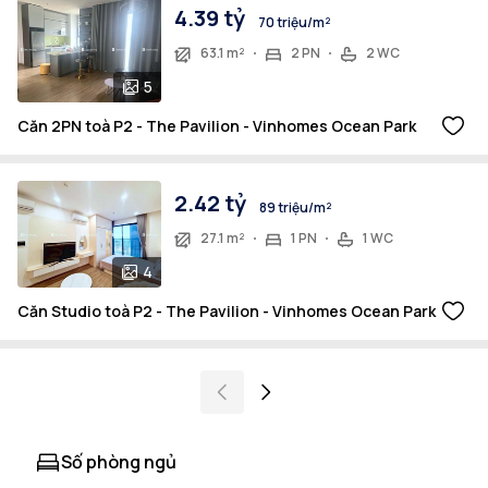
4.39 tỷ
70 triệu/m²
63.1 m²
2 PN
2 WC
5
Căn 2PN toà P2 - The Pavilion - Vinhomes Ocean Park
2.42 tỷ
89 triệu/m²
27.1 m²
1 PN
1 WC
4
Căn Studio toà P2 - The Pavilion - Vinhomes Ocean Park
Số phòng ngủ