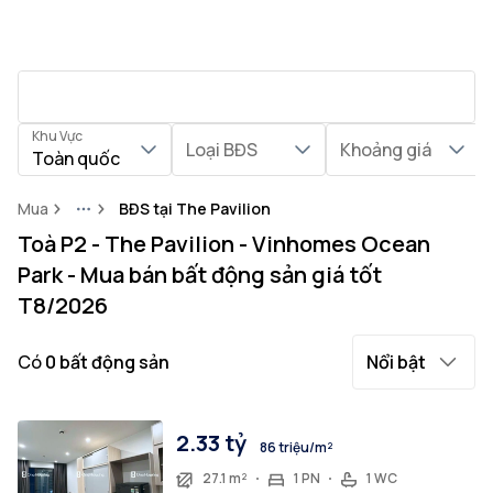
Khu Vực
Loại BĐS
Khoảng giá
Toàn quốc
Mua
BĐS tại The Pavilion
More
Toà P2 - The Pavilion - Vinhomes Ocean
Park - Mua bán bất động sản giá tốt
T8/2026
Có
0
bất động sản
Nổi bật
2.33 tỷ
86 triệu/m²
27.1 m²
1 PN
1 WC