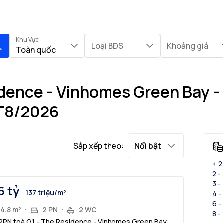
Khu Vực
Loại BĐS
Khoảng giá
Toàn quốc
idence - Vinhomes Green Bay -
 T8/2026
Sắp xếp theo:
Nổi bật
< 2
2 -
3 -
6 tỷ
137 triệu/m²
4 -
6 -
84.8 m²
2 PN
2 WC
8 -
2PN toà G1 - The Residence - Vinhomes Green Bay