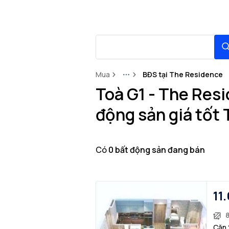
Mua
BĐS tại The Residence
More
Toà G1 - The Res
động sản giá tốt
Có
0
bất động sản
đang bán
11.
Căn 