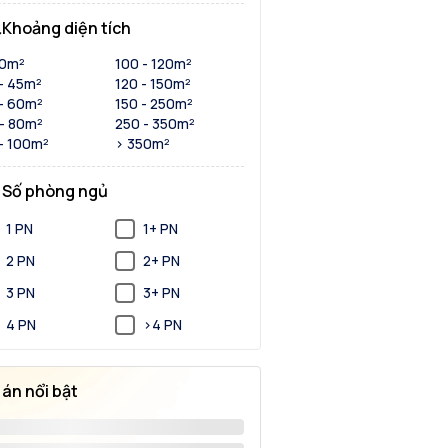
Khoảng diện tích
30m²
100 - 120m²
- 45m²
120 - 150m²
- 60m²
150 - 250m²
- 80m²
250 - 350m²
- 100m²
> 350m²
Số phòng ngủ
1 PN
1+ PN
2 PN
2+ PN
3 PN
3+ PN
4 PN
>4 PN
 án nổi bật