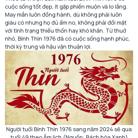
cuộc sống tốt đẹp, ít gặp phiền muộn và lo lắng.
May mắn luôn đồng hành, dù không phải luôn
giàu có nhưng họ đủ ấm no, không phải đối mặt
với tình trạng thiếu thốn hay khó khăn. Từ thuở
nhỏ, Bính Thìn 1976 đã có cuộc sống hạnh phúc,
thời kỳ trung và hậu vận thuận lợi.
Người tuổi Bính Thìn 1976 sang năm 2024 sẽ qua
tuổi 49 theo Âm lịch (Nguồn: Bách hóa Xanh)