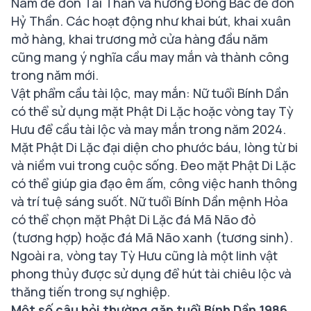
Nam để đón Tài Thần và hướng Đông Bắc để đón
Hỷ Thần. Các hoạt động như khai bút, khai xuân
mở hàng, khai trương mở cửa hàng đầu năm
cũng mang ý nghĩa cầu may mắn và thành công
trong năm mới.
Vật phẩm cầu tài lộc, may mắn: Nữ tuổi Bính Dần
có thể sử dụng mặt Phật Di Lặc hoặc vòng tay Tỳ
Hưu để cầu tài lộc và may mắn trong năm 2024.
Mặt Phật Di Lặc đại diện cho phước báu, lòng từ bi
và niềm vui trong cuộc sống. Đeo mặt Phật Di Lặc
có thể giúp gia đạo êm ấm, công việc hanh thông
và trí tuệ sáng suốt. Nữ tuổi Bính Dần mệnh Hỏa
có thể chọn mặt Phật Di Lặc đá Mã Não đỏ
(tương hợp) hoặc đá Mã Não xanh (tương sinh).
Ngoài ra, vòng tay Tỳ Hưu cũng là một linh vật
phong thủy được sử dụng để hút tài chiêu lộc và
thăng tiến trong sự nghiệp.
Một số câu hỏi thường gặp tuổi Bính Dần 1986