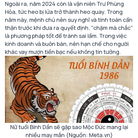
Ngoài ra, năm 2024 còn là vận niên Trư Phùng
Hỏa, tức heo bị lửa trở thành heo quay. Trong
năm này, mệnh chủ nên suy nghĩ và tính toán cẩn
thận trước khi đưa ra quyết định. "chậm mà chắc"
là phương pháp tốt để tránh sai lầm. Trong việc
kinh doanh và buôn bán, nên hạn chế cho người
khác vay mượn tiền bạc nếu không tin tưởng.
Nữ tuổi Bính Dần sẽ gặp sao Mộc Đức mang lại
nhiều may mắn (Nguồn: Meta.vn)