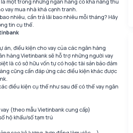
 là một trong những ngân hàng có khả năng thu
ho vay mua nhà khá cạnh tranh.
bao nhiêu, cần trả lãi bao nhiêu mỗi tháng? Hãy
ng tin cụ thể.
etinbank
ự án, điều kiện cho vay của các ngân hàng
ân hàng Vietinbank sẽ hỗ trợ những người vay
biệt là có sở hữu vốn tự có hoặc tài sản bảo đảm
hàng cũng cần đáp ứng các điều kiện khác được
ank.
các điều kiện cụ thể như sau để có thể
vay ngân
 vay (theo mẫu Vietinbank cung cấp)
ổ hộ khẩu/sổ tạm trú
ảng sao kê lương, hợp đồng làm việc,...)