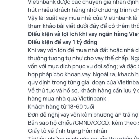
Vietinbank được các chuyên gia nhận định
hút nhiều khách hàng nhờ chương trình c
Vậy
lãi suất vay mua nhà
của Vietinbank là 
tham khảo bài viết dưới đây để có thêm thô
Điều kiện và lợi ích khi vay ngân hàng Vi
Điều kiện để vay 1 tỷ đồng
Khi vay vốn lớn để mua nhà đất hoặc nhà d
thường tương tự như cho vay thế chấp. Ng
vốn với mục đích phục vụ đời sống; và đặc 
hợp pháp cho khoản vay. Ngoài ra, khách 
quy định trong từng giai đoạn của Vietinb
Về thủ tục và hồ sơ, khách hàng cần lưu ý 
hàng mua nhà
qua Vietinbank:
Khách hàng từ 18-60 tuổi
Đơn đề nghị vay vốn kèm phương án trả nợ
Bản sao hộ chiếu/CMND/CCCD; kèm theo s
Giấy tờ về tình trạng hôn nhân
Tài liệu chứng minh các nguồn thu nhập (b