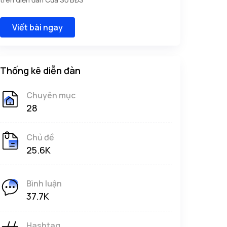
Viết bài ngay
Thống kê diễn đàn
Chuyên mục
28
Chủ đề
25.6K
Bình luận
37.7K
Hashtag