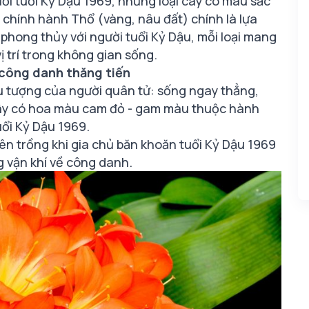
 tuổi Kỷ Dậu 1969, những loại cây có màu sắc
chính hành Thổ (vàng, nâu đất) chính là lựa
p phong thủy với người tuổi Kỷ Dậu, mỗi loại mang
ị trí trong không gian sống.
 công danh thăng tiến
u tượng của người quân tử: sống ngay thẳng,
à cây có hoa màu cam đỏ - gam màu thuộc hành
ổi Kỷ Dậu 1969.
ên trồng khi gia chủ băn khoăn tuổi Kỷ Dậu 1969
 vận khí về công danh.