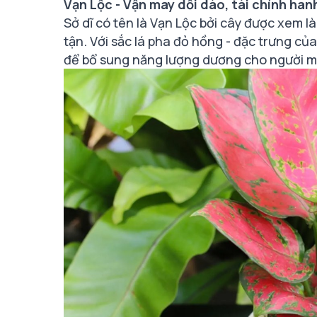
Vạn Lộc - Vận may dồi dào, tài chính ha
Sở dĩ có tên là Vạn Lộc bởi cây được xem l
tận. Với sắc lá pha đỏ hồng - đặc trưng củ
để bổ sung năng lượng dương cho người m