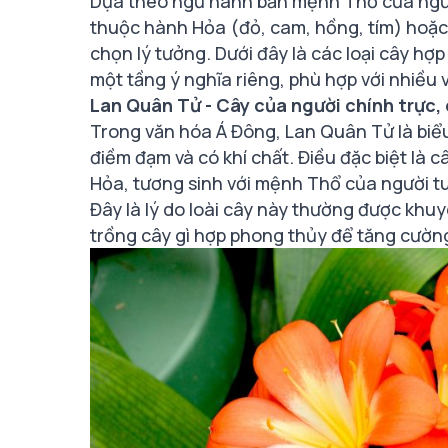
Dựa theo ngũ hành bản mệnh Thổ của người
thuộc hành Hỏa (đỏ, cam, hồng, tím) hoặc 
chọn lý tưởng. Dưới đây là các loại cây hợ
một tầng ý nghĩa riêng, phù hợp với nhiều v
Lan Quân Tử - Cây của người chính trực,
Trong văn hóa Á Đông, Lan Quân Tử là biể
điềm đạm và có khí chất. Điều đặc biệt l
Hỏa, tương sinh với mệnh Thổ của người tu
Đây là lý do loài cây này thường được khuy
trồng cây gì hợp phong thủy để tăng cường