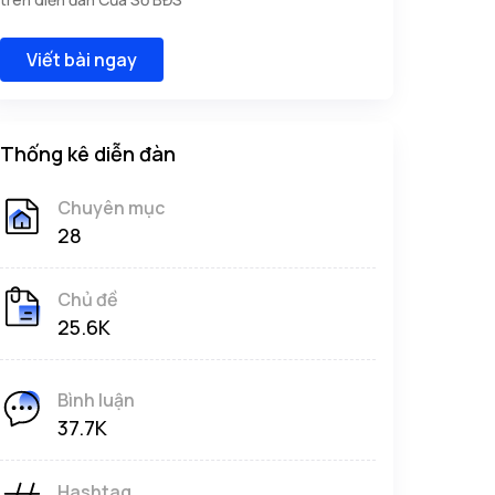
Viết bài ngay
Thống kê diễn đàn
Chuyên mục
28
Chủ đề
25.6K
Bình luận
37.7K
Hashtag