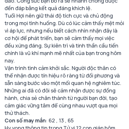
dào. Công sức bạn bỏ ra sẽ nhanh chóng được
đền đáp bằng kết quả đáng khích lệ.
Tuổi Hợi nên giữ thái độ tích cực và chủ động
trong mọi tình huống. Dù có lúc cảm thấy mệt mỏi
vì áp lực, nhưng nếu biết cách nhìn nhận đây là
cơ hội để phát triển, bạn sẽ cảm thấy mọi việc
đều xứng đáng. Sự kiên trì và tinh thần cầu tiến
chính là vũ khí mạnh mẽ nhất của bạn trong hôm
nay.
Vận trình tình cảm khởi sắc. Người độc thân có
thể nhận được tín hiệu rõ ràng từ đối phương và
sẵn sàng bước vào một mối quan hệ nghiêm túc.
Những ai đã có đôi sẽ cảm nhận được sự đồng
hành, chia sẻ chân thành từ người bạn đời, tạo
cảm giác vững tâm để cùng nhau vượt qua mọi
thử thách.
Con số may mắn
: 62 , 13 , 65
Hy vọng thông tin trong
Tử vi 12 con giáp hôm