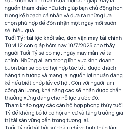
sức khỏe và tình cảm của mỗi con giáp. Đây là
nguồn tham khảo hữu ích giúp bạn chủ động hơn
trong kế hoạch cá nhân và đưa ra những lựa
chọn phù hợp để đón nhận một ngày mới suôn
sẻ, hiệu quả.
Tuổi Tý: tài lộc khởi sắc, đón vận may tài chính
Tử vi 12 con giáp hôm nay 10/7/2025 cho thấy
người Tuổi Tý sẽ có một ngày may mắn về tài
chính. Những ai làm trong lĩnh vực kinh doanh
buôn bán sẽ có cơ hội hợp tác tốt, được khách
hàng tin tưởng và mang lại nguồn lợi nhuận đáng
kể nếu biết chớp lấy cơ hội. Còn với người làm
công ăn lương, khả năng cao sẽ nhận được phần
thưởng xứng đáng cho nỗ lực trước đó.
Tham khảo ngay các
căn hộ hợp phong thủy tuổi
Tý
để không bỏ lỡ cơ hội an cư và tăng trưởng giá
trị tài sản vững bền trong tương lai.
Tuổi Tý nổi bật bởi sự chăm chỉ và tinh thần làm