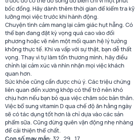
trước đó có thể đổ sông đổ biển chỉ vì một phút
bốc đồng. Hãy dành thêm thời gian để kiểm tra kỹ
lưỡng mọi việc trước khi hành động.
Chuyện tình cảm mang lại cảm giác hụt hẫng. Có
thể bạn đang đặt kỳ vọng quá cao vào đối
phương hoặc vẽ nên một mối quan hệ lý tưởng
không thực tế. Khi va vấp với sự thật, bạn dễ thất
vọng. Thay vì tự làm tổn thương mình, hãy điều
chỉnh lại cảm xúc và nhìn nhận mọi việc khách
quan hơn.
Sức khỏe cũng cần được chú ý. Các triệu chứng
liên quan đến xương khớp có thể trở nên khó
chịu hơn nếu bạn bỏ qua việc chăm sóc bản thân.
Việc bổ sung vitamin D qua chế độ ăn hằng ngày
sẽ có tác dụng tốt hơn là chỉ dựa vào các sản
phẩm sữa. Cũng đừng quên vận động nhẹ nhàng
để cải thiện thể chất.
Con số may mắn
: 32 , 29 , 17