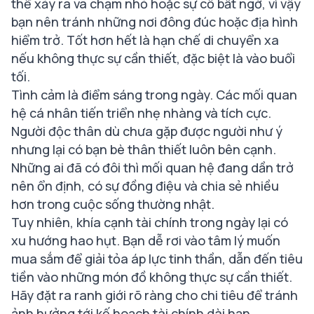
thể xảy ra va chạm nhỏ hoặc sự cố bất ngờ, vì vậy
bạn nên tránh những nơi đông đúc hoặc địa hình
hiểm trở. Tốt hơn hết là hạn chế di chuyển xa
nếu không thực sự cần thiết, đặc biệt là vào buổi
tối.
Tình cảm là điểm sáng trong ngày. Các mối quan
hệ cá nhân tiến triển nhẹ nhàng và tích cực.
Người độc thân dù chưa gặp được người như ý
nhưng lại có bạn bè thân thiết luôn bên cạnh.
Những ai đã có đôi thì mối quan hệ đang dần trở
nên ổn định, có sự đồng điệu và chia sẻ nhiều
hơn trong cuộc sống thường nhật.
Tuy nhiên, khía cạnh tài chính trong ngày lại có
xu hướng hao hụt. Bạn dễ rơi vào tâm lý muốn
mua sắm để giải tỏa áp lực tinh thần, dẫn đến tiêu
tiền vào những món đồ không thực sự cần thiết.
Hãy đặt ra ranh giới rõ ràng cho chi tiêu để tránh
ảnh hưởng tới kế hoạch tài chính dài hạn.