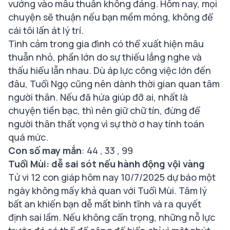
vướng vào mâu thuẫn không đáng. Hôm nay, mọi
chuyện sẽ thuận nếu bạn mềm mỏng, không để
cái tôi lấn át lý trí.
Tình cảm trong gia đình có thể xuất hiện mâu
thuẫn nhỏ, phần lớn do sự thiếu lắng nghe và
thấu hiểu lẫn nhau. Dù áp lực công việc lớn đến
đâu, Tuổi Ngọ cũng nên dành thời gian quan tâm
người thân. Nếu đã hứa giúp đỡ ai, nhất là
chuyện tiền bạc, thì nên giữ chữ tín, đừng để
người thân thất vọng vì sự thờ ơ hay tính toán
quá mức.
Con số may mắn
: 44 , 33 , 99
Tuổi Mùi: dễ sai sót nếu hành động vội vàng
Tử vi 12 con giáp hôm nay 10/7/2025 dự báo một
ngày không mấy khả quan với Tuổi Mùi. Tâm lý
bất an khiến bạn dễ mất bình tĩnh và ra quyết
định sai lầm. Nếu không cẩn trọng, những nỗ lực