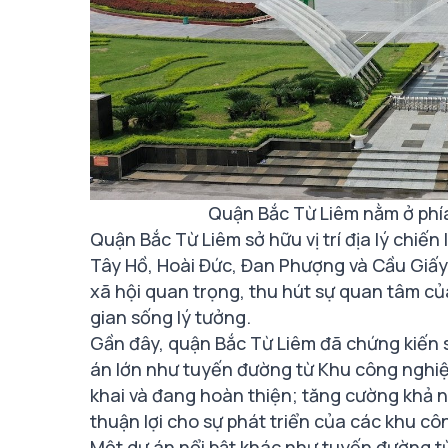
Quận Bắc Từ Liêm nằm ở phí
Quận Bắc Từ Liêm sở hữu vị trí địa lý chiến
Tây Hồ, Hoài Đức, Đan Phượng và Cầu Giấy.
xã hội quan trọng, thu hút sự quan tâm c
gian sống lý tưởng.
Gần đây, quận Bắc Từ Liêm đã chứng kiến s
án lớn như tuyến đường từ Khu công nghi
khai và đang hoàn thiện; tăng cường khả n
thuận lợi cho sự phát triển của các khu c
Một dự án nổi bật khác như tuyến đường t