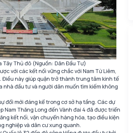
a Tây Thủ đô (Nguồn: Dân Đầu Tư)
 lược với các kết nối vững chắc với Nam Từ Liêm,
 Điều này giúp quận trở thành trung tâm kinh tế
ủa nhà đầu tư và người dân muốn tìm kiếm không
ự đổi mới đáng kể trong cơ sở hạ tầng. Các dự
ệp Nam Thăng Long đến Vành đai 4 đã được triển
ăng kết nối, vận chuyển hàng hóa, tạo điều kiện
ông nghiệp và dân cư xung quanh.
ừ Quốc lộ 32 đến đê sông Hồng được đầu tư bởi