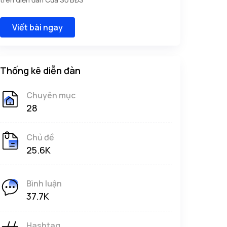
Viết bài ngay
Thống kê diễn đàn
Chuyên mục
28
Chủ đề
25.6K
Bình luận
37.7K
Hashtag