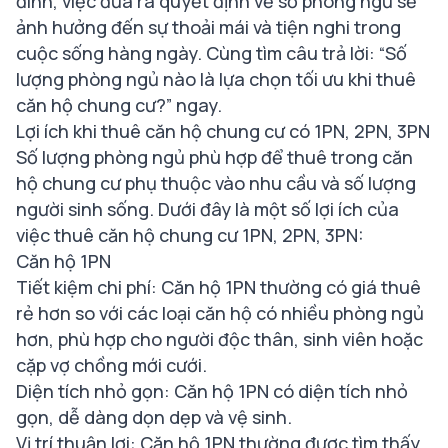
đình, việc đưa ra quyết định về số phòng ngủ sẽ
ảnh hưởng đến sự thoải mái và tiện nghi trong
cuộc sống hàng ngày. Cùng tìm câu trả lời: “Số
lượng phòng ngủ nào là lựa chọn tối ưu khi thuê
căn hộ chung cư?” ngay.
Lợi ích khi thuê căn hộ chung cư có 1PN, 2PN, 3PN
Số lượng phòng ngủ phù hợp để thuê trong căn
hộ chung cư phụ thuộc vào nhu cầu và số lượng
người sinh sống. Dưới đây là một số lợi ích của
việc thuê căn hộ chung cư 1PN, 2PN, 3PN:
Căn hộ 1PN
Tiết kiệm chi phí: Căn hộ 1PN thường có giá thuê
rẻ hơn so với các loại căn hộ có nhiều phòng ngủ
hơn, phù hợp cho người độc thân, sinh viên hoặc
cặp vợ chồng mới cưới.
Diện tích nhỏ gọn: Căn hộ 1PN có diện tích nhỏ
gọn, dễ dàng dọn dẹp và vệ sinh.
Vị trí thuận lợi: Căn hộ 1PN thường được tìm thấy