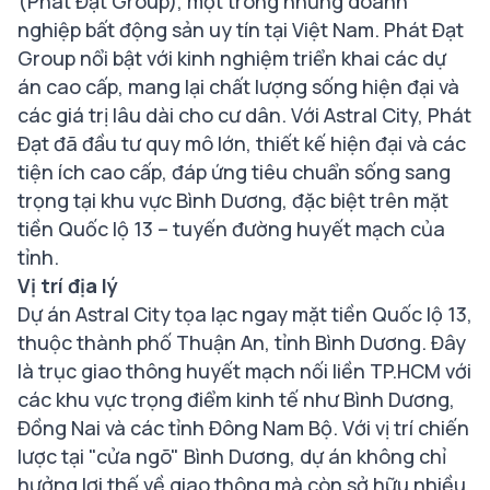
(Phát Đạt Group), một trong những doanh
nghiệp bất động sản uy tín tại Việt Nam. Phát Đạt
Group nổi bật với kinh nghiệm triển khai các dự
án cao cấp, mang lại chất lượng sống hiện đại và
các giá trị lâu dài cho cư dân. Với Astral City, Phát
Đạt đã đầu tư quy mô lớn, thiết kế hiện đại và các
tiện ích cao cấp, đáp ứng tiêu chuẩn sống sang
trọng tại khu vực Bình Dương, đặc biệt trên mặt
tiền Quốc lộ 13 – tuyến đường huyết mạch của
tỉnh.
Vị trí địa lý
Dự án Astral City tọa lạc ngay mặt tiền Quốc lộ 13,
thuộc thành phố Thuận An, tỉnh Bình Dương. Đây
là trục giao thông huyết mạch nối liền TP.HCM với
các khu vực trọng điểm kinh tế như Bình Dương,
Đồng Nai và các tỉnh Đông Nam Bộ. Với vị trí chiến
lược tại "cửa ngõ" Bình Dương, dự án không chỉ
hưởng lợi thế về giao thông mà còn sở hữu nhiều