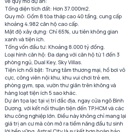
về quy mô dự án:
Tổng diện tích đất: Hơn 37.000m2.
Quy mô: Gồm 8 tòa tháp cao 40 tầng, cung cấp
khoảng 4.982 căn hộ cao cấp.
Mật độ xây dựng: Chỉ 65%, ưu tiên không gian
xanh và tiện ích.
Tổng vốn đầu tư: Khoảng 8.000 tỷ đồng.
Loại hình căn hộ: Đa dạng với căn hộ từ 1 đến 3
phòng ngủ, Dual Key, Sky Villas.
Tiện ích nổi bật: Trung tâm thương mại, hồ bơi vô
cực, công viên nội khu, khu vui chơi trẻ em,
phòng gym, spa, vườn thư giãn trên không và
hàng loạt tiện ích 5 sao khác.
Dự án tọa lạc tại vị trí đắc địa, ngay cửa ngõ Bình
Dương, với kết nối thuận tiện đến TP.HCM và các
khu công nghiệp lớn. Điều này không chỉ mang lại
giá trị an cư mà còn mở ra tiềm năng đầu tư sinh
lời bền vững. Astral City là sự kết hợp hoàn hảo