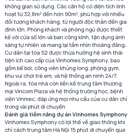
không gian sử dụng. Các căn hộ có diện tích linh
hoạt từ 32,8m² đến hơn 90m², phù hợp với nhiều
đối tượng khách hàng, từ người độc thân đến gia
đình lớn. Phòng khách và phòng ngủ được thiết
kế với cửa sổ lớn và ban công kính, tận dụng ánh
sáng tự nhiên và mang lại tầm nhìn thoáng đãng​
.
Cư dân tại tòa S2 được thừa hưởng hệ sinh thái
tiện ích cao cấp của Vinhomes Symphony, bao
gồm bể bơi, công viên khủng long, phòng gym,
khu vui chơi trẻ em, và hệ thống an ninh 24/7.
Ngoài ra, tòa nhà còn liền kề trung tâm thương
mại Vincom Plaza và hệ thống trường học, bệnh
viện Vinmec, đáp ứng mọi nhu cầu của cư dân chỉ
trong vài phút di chuyển
Đánh giá tiềm năng dự án Vinhomes Symphony
Vinhomes Symphony có lợi thế về giao thông khi
chỉ cách trung tâm Hà Nội 15 phút di chuyển qua