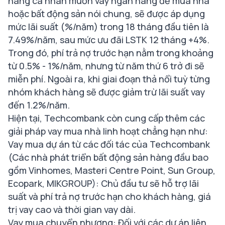
hàng cá nhân muốn vay ngân hàng để mua nhà
hoặc bất động sản nói chung, sẽ được áp dụng
mức lãi suất (%/năm) trong 18 tháng đầu tiên là
7.49%/năm, sau mức ưu đãi LSTK 12 tháng +4%.
Trong đó, phí trả nợ trước hạn nằm trong khoảng
từ 0.5% - 1%/năm, nhưng từ năm thứ 6 trở đi sẽ
miễn phí. Ngoài ra, khi giai đoạn thả nổi tuỳ từng
nhóm khách hàng sẽ được giảm trừ lãi suất vay
đến 1.2%/năm.
Hiện tại, Techcombank còn cung cấp thêm các
giải pháp vay mua nhà linh hoạt chẳng hạn như:
Vay mua dự án từ các đối tác của Techcombank
(Các nhà phát triển bất động sản hàng đầu bao
gồm Vinhomes, Masteri Centre Point, Sun Group,
Ecopark, MIKGROUP): Chủ đầu tư sẽ hỗ trợ lãi
suất và phí trả nợ trước hạn cho khách hàng, giá
trị vay cao và thời gian vay dài.
Vay mua chuyển nhượng: Đối với các dự án liên