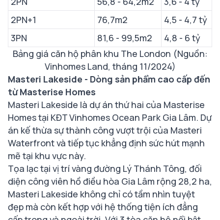
2PN
56,8 - 64,2m2
3,6 - 4 tỷ
2PN+1
76,7m2
4,5 - 4,7 tỷ
3PN
81,6 - 99,5m2
4,8 - 6 tỷ
Bảng giá căn hộ phân khu The London (Nguồn:
Vinhomes Land, tháng 11/2024)
Masteri Lakeside - Dòng sản phẩm cao cấp đến
từ Masterise Homes
Masteri Lakeside là dự án thứ hai của Masterise
Homes tại KĐT Vinhomes Ocean Park Gia Lâm. Dự
án kế thừa sự thành công vượt trội của Masteri
Waterfront và tiếp tục khẳng định sức hút mạnh
mẽ tại khu vực này.
Tọa lạc tại vị trí vàng đường Lý Thánh Tông, đối
diện công viên hồ điều hòa Gia Lâm rộng 28,2 ha,
Masteri Lakeside không chỉ có tầm nhìn tuyệt
đẹp mà còn kết hợp với hệ thống tiện ích đẳng
cấp trong và ngoài trời. Với 3 tòa căn hộ nổi bật,