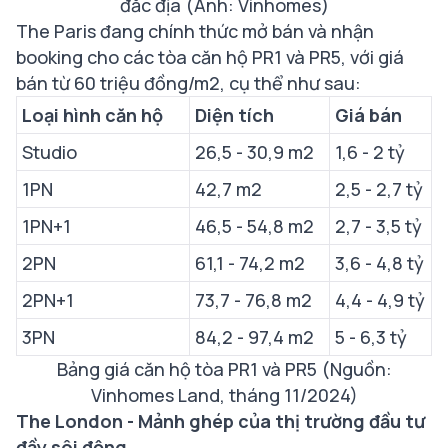
đắc địa (Ảnh: Vinhomes)
The Paris đang chính thức mở bán và nhận
booking cho các tòa căn hộ PR1 và PR5, với giá
bán từ 60 triệu đồng/m2, cụ thể như sau:
Loại hình căn hộ
Diện tích
Giá bán
Studio
26,5 - 30,9 m2
1,6 - 2 tỷ
1PN
42,7 m2
2,5 - 2,7 tỷ
1PN+1
46,5 - 54,8 m2
2,7 - 3,5 tỷ
2PN
61,1 - 74,2 m2
3,6 - 4,8 tỷ
2PN+1
73,7 - 76,8 m2
4,4 - 4,9 tỷ
3PN
84,2 - 97,4 m2
5 - 6,3 tỷ
Bảng giá căn hộ tòa PR1 và PR5 (Nguồn:
Vinhomes Land, tháng 11/2024)
The London - Mảnh ghép của thị trường đầu tư
đầy sôi động