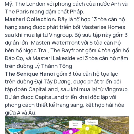
Mỹ, The London với phong cách của nước Anh và
The Paris mang đậm chất Pháp.
Masteri Collection:
Đây là tổ hợp 13 tòa căn hộ
hạng sang được phát triển bởi Masterise Homes
sau khi mua lại từ Vingroup. Bộ sưu tập này gồm 3
dự án lớn: Masteri Waterfront với 6 tòa căn hộ
bên hồ Ngọc Trai, The Bayfront gồm 4 tòa gần hồ
Đảo Cọ, và Masteri Lakeside với 3 tòa căn hộ nằm
trên đường Lý Thánh Tông.
The Senique Hanoi
gồm 3 tòa căn hộ tọa lạc
trên đường Đại Tây Dương, được phát triển bởi
tập đoàn CapitaLand, sau khi mua lại từ Vingroup.
Dự án được CapitaLand triển khai độc lập với
phong cách thiết kế hạng sang, kết hợp hài hòa
giữa Á và Âu.