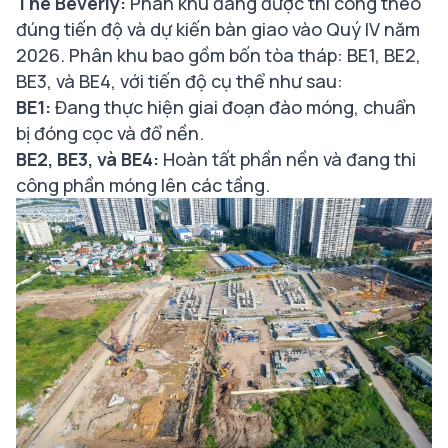
The Beverly:
Phân khu đang được thi công theo
đúng tiến độ và dự kiến bàn giao vào Quý IV năm
2026. Phân khu bao gồm bốn tòa tháp: BE1, BE2,
BE3, và BE4, với tiến độ cụ thể như sau:
BE1:
Đang thực hiện giai đoạn đào móng, chuẩn
bị đóng cọc và đổ nền.
BE2, BE3, và BE4:
Hoàn tất phần nền và đang thi
công phần móng lên các tầng.