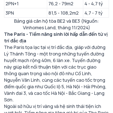
2PN+1
76,2 - 79m2
4 - 4,7 tỷ
3PN
81,5 - 108,2m2
4,7 - 7 tỷ
Bảng giá căn hộ tòa BE2 và BE3 (Nguồn:
Vinhomes Land, tháng 11/2024)
The Paris - Tiềm năng sinh lời hấp dẫn đến từ vị
trí đắc địa
The Paris tọa lạc tại vị trí đắc địa, giáp với đường
Lý Thánh Tông - một trong những tuyến đường
huyết mạch rộng 40m, 6 làn xe. Tuyến đường
này giúp kết nối thuận tiện với các trục giao
thông quan trọng vào nội đô như Cổ Linh,
Nguyễn Văn Linh, cùng các tuyến cao tốc trọng
điểm quốc gia như Quốc lộ 5, Hà Nội - Hải Phòng,
Vành đai 3, và cao tốc Hà Nội - Bắc Giang - Lạng
Sơn.
Ngoài sở hữu vị trí vàng và hệ sinh thái tiện ích
vượt trội. Tiềm năng gia tăng giá trị của The Paris