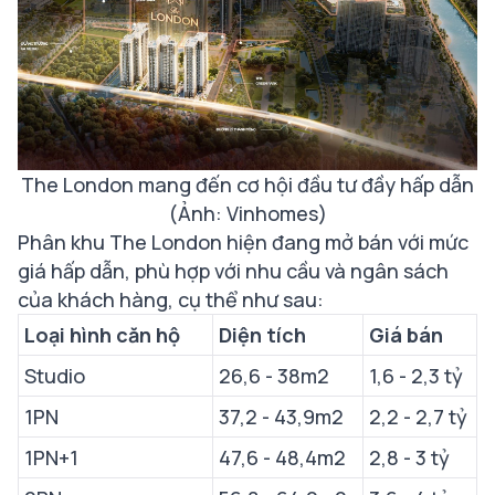
The London mang đến cơ hội đầu tư đầy hấp dẫn
(Ảnh: Vinhomes)
Phân khu The London hiện đang mở bán với mức
giá hấp dẫn, phù hợp với nhu cầu và ngân sách
của khách hàng, cụ thể như sau:
Loại hình căn hộ
Diện tích
Giá bán
Studio
26,6 - 38m2
1,6 - 2,3 tỷ
1PN
37,2 - 43,9m2
2,2 - 2,7 tỷ
1PN+1
47,6 - 48,4m2
2,8 - 3 tỷ