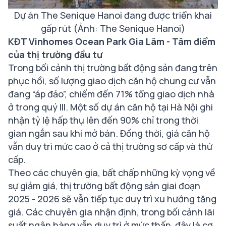
Dự án The Senique Hanoi đang được triển khai
gấp rút (Ảnh: The Senique Hanoi)
KĐT Vinhomes Ocean Park Gia Lâm - Tâm điểm
của thị trường đầu tư
Trong bối cảnh thị trường bất động sản đang trên
phục hồi, số lượng giao dịch căn hộ chung cư vẫn
đang “áp đảo”, chiếm đến 71% tổng giao dịch nhà
ở trong quý III. Một số dự án căn hộ tại Hà Nội ghi
nhận tỷ lệ hấp thụ lên đến 90% chỉ trong thời
gian ngắn sau khi mở bán. Đồng thời, giá căn hộ
vẫn duy trì mức cao ở cả thị trường sơ cấp và thứ
cấp.
Theo các chuyên gia, bất chấp những kỳ vọng về
sự giảm giá, thị trường bất động sản giai đoạn
2025 - 2026 sẽ vẫn tiếp tục duy trì xu hướng tăng
giá. Các chuyên gia nhận định, trong bối cảnh lãi
suất ngân hàng vẫn duy trì ở mức thấp, đây là cơ