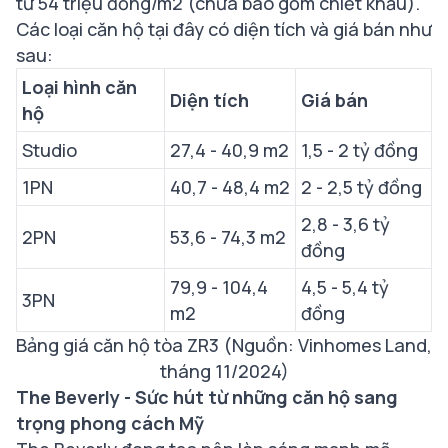
từ 54 triệu đồng/m2 (chưa bao gồm chiết khấu).
Các loại căn hộ tại đây có diện tích và giá bán như
sau:
Loại hình căn
Diện tích
Giá bán
hộ
Studio
27,4 - 40,9 m2
1,5 - 2 tỷ đồng
1PN
40,7 - 48,4 m2
2 - 2,5 tỷ đồng
2,8 - 3,6 tỷ
2PN
53,6 - 74,3 m2
đồng
79,9 - 104,4
4,5 - 5,4 tỷ
3PN
m2
đồng
Bảng giá căn hộ tòa ZR3 (Nguồn: Vinhomes Land,
tháng 11/2024)
The Beverly - Sức hút từ những căn hộ sang
trọng phong cách Mỹ