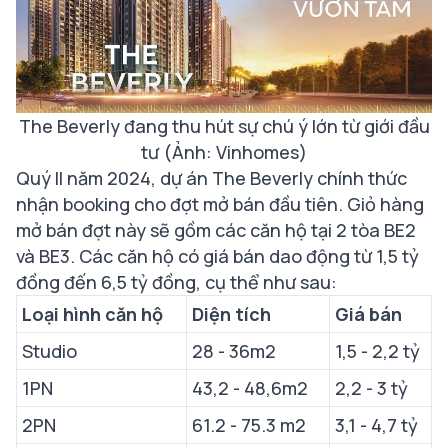
The Beverly đang thu hút sự chú ý lớn từ giới đầu
tư (Ảnh: Vinhomes)
Quý II năm 2024, dự án The Beverly chính thức
nhận booking cho đợt mở bán đầu tiên. Giỏ hàng
mở bán đợt này sẽ gồm các căn hộ tại 2 tòa BE2
và BE3. Các căn hộ có giá bán dao động từ 1,5 tỷ
đồng đến 6,5 tỷ đồng, cụ thể như sau:
Loại hình căn hộ
Diện tích
Giá bán
Studio
28 - 36m2
1,5 - 2,2 tỷ
1PN
43,2 - 48,6m2
2,2 - 3 tỷ
2PN
61.2 - 75.3 m2
3,1 - 4,7 tỷ