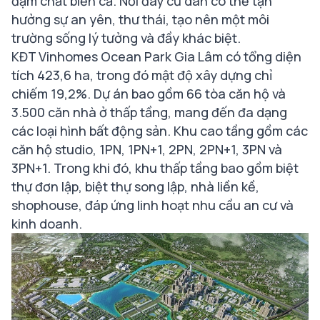
đậm chất biển cả. Nơi đây cư dân có thể tận
hưởng sự an yên, thư thái, tạo nên một môi
trường sống lý tưởng và đầy khác biệt.
KĐT Vinhomes Ocean Park Gia Lâm có tổng diện
tích 423,6 ha, trong đó mật độ xây dựng chỉ
chiếm 19,2%. Dự án bao gồm 66 tòa căn hộ và
3.500 căn nhà ở thấp tầng, mang đến đa dạng
các loại hình bất động sản. Khu cao tầng gồm các
căn hộ studio, 1PN, 1PN+1, 2PN, 2PN+1, 3PN và
3PN+1. Trong khi đó, khu thấp tầng bao gồm biệt
thự đơn lập, biệt thự song lập, nhà liền kề,
shophouse, đáp ứng linh hoạt nhu cầu an cư và
kinh doanh.