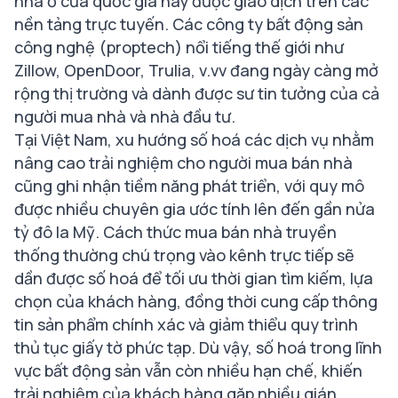
nhà ở của quốc gia này được giao dịch trên các
nền tảng trực tuyến. Các công ty bất động sản
công nghệ (proptech) nổi tiếng thế giới như
Zillow, OpenDoor, Trulia, v.vv đang ngày càng mở
rộng thị trường và dành được sư tin tưởng của cả
người mua nhà và nhà đầu tư.
Tại Việt Nam, xu hướng số hoá các dịch vụ nhằm
nâng cao trải nghiệm cho người mua bán nhà
cũng ghi nhận tiềm năng phát triển, với quy mô
được nhiều chuyên gia ước tính lên đến gần nửa
tỷ đô la Mỹ.
Cách thức mua bán nhà truyền
thống thường chú trọng vào kênh trực tiếp sẽ
dần được số hoá để tối ưu thời gian tìm kiếm, lựa
chọn của khách hàng, đồng thời cung cấp thông
tin sản phẩm chính xác và giảm thiểu quy trình
thủ tục giấy tờ phức tạp.
Dù vậy, số hoá trong lĩnh
vực bất động sản vẫn còn nhiều hạn chế, khiến
trải nghiệm của khách hàng gặp nhiều gián