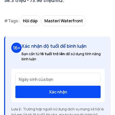
58.3 triệu - 73.96 triệu/m2.
#Tags:
Hỏi đáp
Masteri Waterfront
Xác nhận độ tuổi để bình luận
16+
Bạn cần từ
16 tuổi trở lên
để sử dụng tính năng
bình luận
Ngày sinh của bạn
Xác nhận
Lưu ý:
Trường hợp người sử dụng dịch vụ mạng xã hội là
trẻ em (dưới 16 tuổi) thì cha, mẹ hoặc người giám hộ