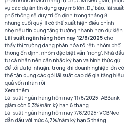
phân khúc khách hàng tổ chức và siêu giàu, phục
vụ các dự án tín dụng quy mô lớn. Dự báo, lãi suất
phổ thông sẽ duy trì ổn định trong tháng 8,
nhưng cuối quý III có thể xuất hiện điều chỉnh
nhẹ nếu tín dụng tăng trưởng nhanh hơn dự kiến.
Lãi suất ngân hàng hôm nay 12/8/2025
cho
thấy thị trường đang phân hóa rõ rệt: nhóm phổ
thông ổn định, nhóm đặc biệt vẫn “nóng”. Nhà đầu
tư cá nhân nên cân nhắc kỳ hạn và hình thức gửi
để tối ưu lợi nhuận, trong khi doanh nghiệp lớn có
thể tận dụng các gói lãi suất cao để gia tăng hiệu
quả vốn nhàn rỗi.
Xem thêm
Lãi suất ngân hàng hôm nay 11/8/2025: ABBank
giảm còn 5,3%/năm kỳ hạn 6 tháng
Lãi suất ngân hàng hôm nay 7/8/2025: VCBNeo
dẫn đầu với mức 4,7%/năm kỳ hạn 5 tháng