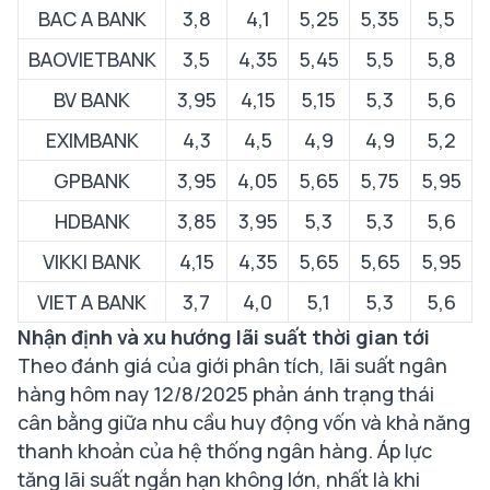
BAC A BANK
3,8
4,1
5,25
5,35
5,5
BAOVIETBANK
3,5
4,35
5,45
5,5
5,8
BV BANK
3,95
4,15
5,15
5,3
5,6
EXIMBANK
4,3
4,5
4,9
4,9
5,2
GPBANK
3,95
4,05
5,65
5,75
5,95
HDBANK
3,85
3,95
5,3
5,3
5,6
VIKKI BANK
4,15
4,35
5,65
5,65
5,95
VIET A BANK
3,7
4,0
5,1
5,3
5,6
Nhận định và xu hướng lãi suất thời gian tới
Theo đánh giá của giới phân tích, lãi suất ngân
hàng hôm nay 12/8/2025 phản ánh trạng thái
cân bằng giữa nhu cầu huy động vốn và khả năng
thanh khoản của hệ thống ngân hàng. Áp lực
tăng lãi suất ngắn hạn không lớn, nhất là khi