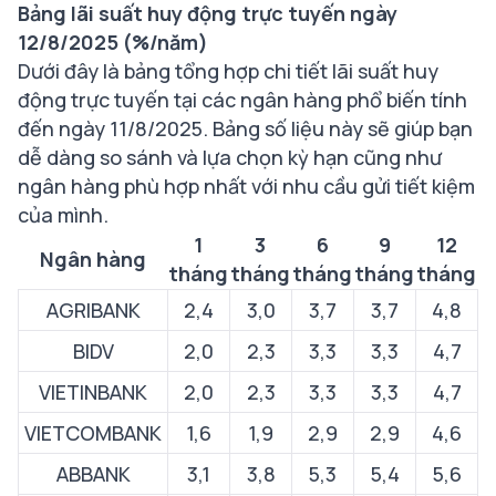
Bảng lãi suất huy động trực tuyến ngày
12/8/2025 (%/năm)
Dưới đây là bảng tổng hợp chi tiết lãi suất huy
động trực tuyến tại các ngân hàng phổ biến tính
đến ngày 11/8/2025. Bảng số liệu này sẽ giúp bạn
dễ dàng so sánh và lựa chọn kỳ hạn cũng như
ngân hàng phù hợp nhất với nhu cầu gửi tiết kiệm
của mình.
1
3
6
9
12
Ngân hàng
tháng
tháng
tháng
tháng
tháng
t
AGRIBANK
2,4
3,0
3,7
3,7
4,8
BIDV
2,0
2,3
3,3
3,3
4,7
VIETINBANK
2,0
2,3
3,3
3,3
4,7
VIETCOMBANK
1,6
1,9
2,9
2,9
4,6
ABBANK
3,1
3,8
5,3
5,4
5,6