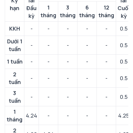
Kỳ
lãi
lãi
1
3
6
12
hạn
Đầu
Cuối
tháng
tháng
tháng
tháng
kỳ
kỳ
KKH
-
-
-
-
-
0.5
Dưới 1
-
-
-
-
-
0.5
tuần
1 tuần
-
-
-
-
-
0.5
2
-
-
-
-
-
0.5
tuần
3
-
-
-
-
-
0.5
tuần
1
4.24
-
-
-
-
4.25
tháng
2