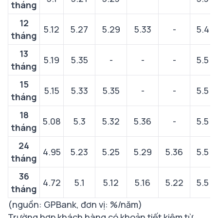
tháng
12
5.12
5.27
5.29
5.33
-
5.4
tháng
13
5.19
5.35
-
-
-
5.5
tháng
15
5.15
5.33
5.35
-
-
5.5
tháng
18
5.08
5.3
5.32
5.36
-
5.5
tháng
24
4.95
5.23
5.25
5.29
5.36
5.5
tháng
36
4.72
5.1
5.12
5.16
5.22
5.5
tháng
(nguồn: GPBank, đơn vị: %/năm)
Trường hợp khách hàng có khoản tiết kiệm từ