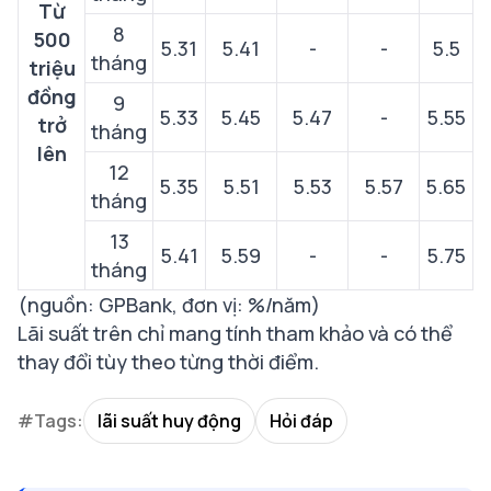
Từ
8
500
5.31
5.41
-
-
5.5
tháng
triệu
đồng
9
5.33
5.45
5.47
-
5.55
trở
tháng
lên
12
5.35
5.51
5.53
5.57
5.65
tháng
13
5.41
5.59
-
-
5.75
tháng
(nguồn: GPBank, đơn vị: %/năm)
Lãi suất trên chỉ mang tính tham khảo và có thể
thay đổi tùy theo từng thời điểm.
#Tags:
lãi suất huy động
Hỏi đáp