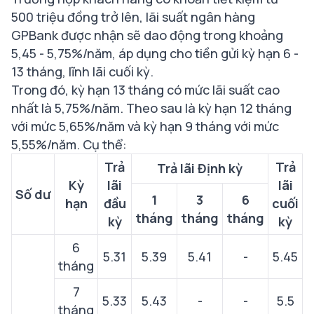
500 triệu đồng trở lên, lãi suất ngân hàng
GPBank được nhận sẽ dao động trong khoảng
5,45 - 5,75%/năm, áp dụng cho tiền gửi kỳ hạn 6 -
13 tháng, lĩnh lãi cuối kỳ.
Trong đó, kỳ hạn 13 tháng có mức lãi suất cao
nhất là 5,75%/năm. Theo sau là kỳ hạn 12 tháng
với mức 5,65%/năm và kỳ hạn 9 tháng với mức
5,55%/năm. Cụ thể:
Trả
Trả
Trả lãi Định kỳ
Kỳ
lãi
lãi
Số dư
1
3
6
hạn
đầu
cuối
tháng
tháng
tháng
kỳ
kỳ
6
5.31
5.39
5.41
-
5.45
tháng
7
5.33
5.43
-
-
5.5
tháng