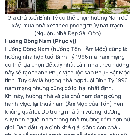
Gia chủ tuổi Bính Tý có thể chọn hướng Nam để
xây, mua nhà xét theo phong thủy bát trạch
(Nguồn: Nhà Đẹp Sài Gòn)
Hướng Đông Nam (Phục vị)
Hướng Đông Nam (hướng Tốn - Âm Mộc) cũng là
hướng nhà hợp tuổi Bính Tý 1996 mà nam mạng
có thể lựa chọn để xây nhà. Làm nhà theo hướng
này sẽ tạo thành Phục vị thuộc sao Phụ - Bật Mộc
tinh. Tuy đây là hướng nhà hợp tuổi Bính Tý 1996
nam mạng nhưng cũng có lợi hại nhất định.
Khi này, hướng nhà và gia chủ nam đang cùng
hành Mộc, lại thuần âm (Âm Mộc của Tốn) nên
không quá lợi. Do trong nhà âm vượng, dương
suy nên người nam trong nhà thường kém hơn nữ
giới. Ban đầu, gia đình khá giả, đông con cháu
nhưng về sau thì người nam dễ đoản thọ, phụ nữ