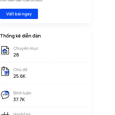
Viết bài ngay
Thống kê diễn đàn
Chuyên mục
28
Chủ đề
25.6K
Bình luận
37.7K
Hashtag