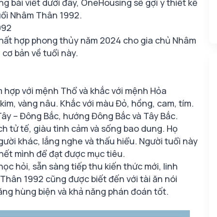
ong bài viết dưới đây, OneHousing sẽ gợi ý thiết kế
tuổi Nhâm Thân 1992.
992
ội thất hợp phong thủy năm 2024 cho gia chủ Nhâm
cơ bản về tuổi này.
hợp với mệnh Thổ và khắc với mệnh Hỏa
 kim, vàng nâu. Khắc với màu Đỏ, hồng, cam, tím.
Tây – Đông Bắc, hướng Đông Bắc và Tây Bắc.
h tử tế, giàu tình cảm và sống bao dung. Họ
ười khác, lắng nghe và thấu hiểu. Người tuổi này
 hết mình để đạt được mục tiêu.
ọc hỏi, sẵn sàng tiếp thu kiến thức mới, linh
 Thân 1992 cũng được biết đến với tài ăn nói
năng hùng biện và khả năng phán đoán tốt.