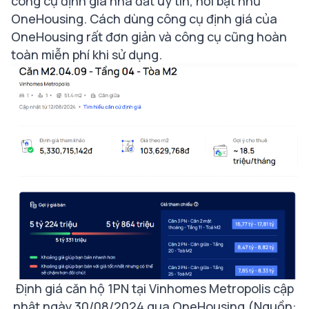
công cụ định giá nhà đất uy tín, nổi bật như
OneHousing. Cách dùng công cụ định giá của
OneHousing rất đơn giản và công cụ cũng hoàn
toàn miễn phí khi sử dụng.
Định giá căn hộ 1PN tại Vinhomes Metropolis cập
nhật ngày 30/08/2024 qua OneHousing (Nguồn: