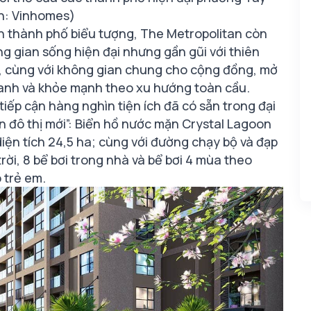
n: Vinhomes)
bốn thành phố biểu tượng, The Metropolitan còn
g gian sống hiện đại nhưng gần gũi với thiên
rt, cùng với không gian chung cho cộng đồng, mở
 xanh và khỏe mạnh theo xu hướng toàn cầu.
ếp cận hàng nghìn tiện ích đã có sẵn trong đại
uan đô thị mới”: Biển hồ nước mặn Crystal Lagoon
diện tích 24,5 ha; cùng với đường chạy bộ và đạp
rời, 8 bể bơi trong nhà và bể bơi 4 mùa theo
 trẻ em.