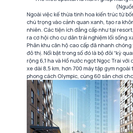
(Nguồ
Ngoài việc kế thừa tinh hoa kiến trúc từ 
chú trọng vào cảnh quan xanh, tạo ra khôn
nhiên. Các tiện ích đẳng cấp như tại reso
ra cơ hội cho cư dân trải nghiệm lối sống
Phân khu căn hộ cao cấp đã nhanh chóng ti
đô thị. Nổi bật trong số đó là bộ đôi “kỳ q
rộng 6,1 ha và Hồ nước ngọt Ngọc Trai với 
xe dài 8,5 km, hơn 700 máy tập gym ngoài t
phong cách Olympic, cùng 60 sân chơi cho