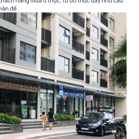
 khách hàng mua ở thực, từ đó thúc đẩy nhu cầu
hân đế.