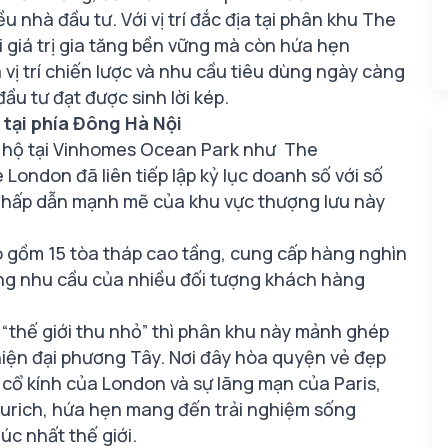
 nhà đầu tư. Với vị trí đắc địa tại phân khu The
i giá trị gia tăng bền vững mà còn hứa hẹn
 vị trí chiến lược và nhu cầu tiêu dùng ngày càng
ầu tư đạt được sinh lời kép.
tại phía Đông Hà Nội
n hộ tại Vinhomes Ocean Park như The
 London đã liên tiếp lập kỷ lục doanh số với số
ức hấp dẫn mạnh mẽ của khu vực thượng lưu này
o gồm 15 tòa tháp cao tầng, cung cấp hàng nghìn
ứng nhu cầu của nhiều đối tượng khách hàng
“thế giới thu nhỏ” thì phân khu này mảnh ghép
ện đại phương Tây. Nơi đây hòa quyện vẻ đẹp
 cổ kính của London và sự lãng mạn của Paris,
Zurich, hứa hẹn mang đến trải nghiệm sống
úc nhất thế giới.