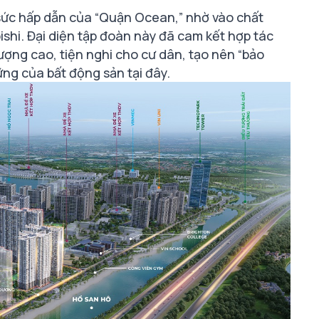
sức hấp dẫn của “Quận Ocean,” nhờ vào chất
ishi. Đại diện tập đoàn này đã cam kết hợp tác
ượng cao, tiện nghi cho cư dân, tạo nên “bảo
ng của bất động sản tại đây.