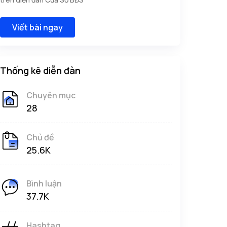
Viết bài ngay
Thống kê diễn đàn
Chuyên mục
28
Chủ đề
25.6K
Bình luận
37.7K
Hashtag