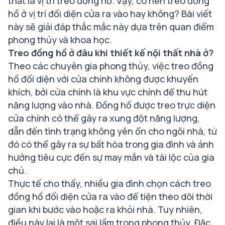
thất là vị trí treo đồng hồ. Vậy, có nên treo đồng
hồ ở vị trí đối diện cửa ra vào hay không? Bài viết
này sẽ giải đáp thắc mắc này dựa trên quan điểm
phong thủy và khoa học.
Treo đồng hồ ở đâu khi thiết kế nội thất nhà ở?
Theo các chuyên gia phong thủy, việc treo đồng
hồ đối diện với cửa chính không được khuyến
khích, bởi cửa chính là khu vực chính để thu hút
năng lượng vào nhà. Đồng hồ được treo trực diện
cửa chính có thể gây ra xung đột năng lượng,
dẫn đến tình trạng không yên ổn cho ngôi nhà, từ
đó có thể gây ra sự bất hòa trong gia đình và ảnh
hưởng tiêu cực đến sự may mắn và tài lộc của gia
chủ.
Thực tế cho thấy, nhiều gia đình chọn cách treo
đồng hồ đối diện cửa ra vào để tiện theo dõi thời
gian khi bước vào hoặc ra khỏi nhà. Tuy nhiên,
điều này lại là một sai lầm trong phong thủy. Đặc