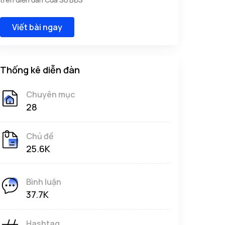
Viết bài ngay
Thống kê diễn đàn
Chuyên mục
28
Chủ đề
25.6K
Bình luận
37.7K
Hashtag